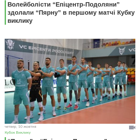
Волейболісти “Епіцентр-Подоляни”
здолали “Пярну” в першому матчі Кубку
виклику
четвер, 10 жовтня
Кубок Виклику