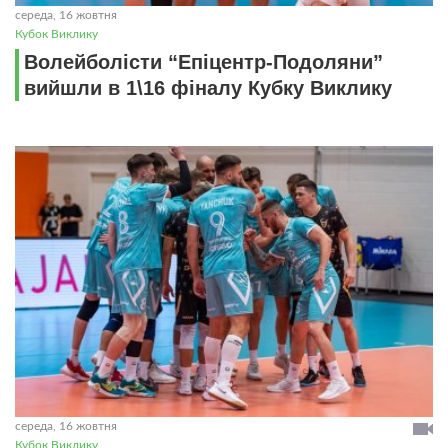
середа, 16 жовтня
Кубок Виклику
Волейболісти “Епіцентр-Подоляни”
вийшли в 1\16 фіналу Кубку Виклику
середа, 16 жовтня
Кубок Виклику