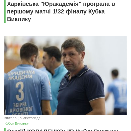
Харківська "Юракадемія" програла в
першому матчі 1\32 фіналу Кубка
Виклику
вівторок, 9 листопада
Кубок Виклику