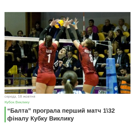
середа, 18 жовтня
Кубок Виклику
“Балта” програла перший матч 1\32
фіналу Кубку Виклику