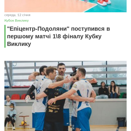
середа, 12 січня
Кубок Виклику
"Епіцентр-Подоляни" поступився в
першому матчі 1\8 фіналу Кубку
Виклику