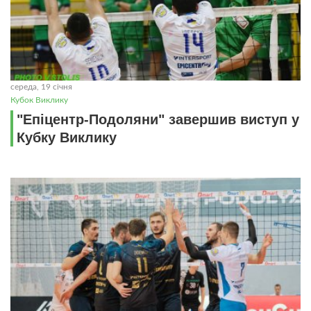
середа, 19 січня
Кубок Виклику
"Епіцентр-Подоляни" завершив виступ у
Кубку Виклику