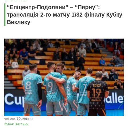
“Епіцентр-Подоляни” – “Пярну”:
трансляція 2-го матчу 1\32 фіналу Кубку
Виклику
четвер, 10 жовтня
Кубок Виклику