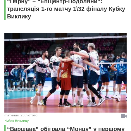
“Пярну” – “Епіцентр-Подоляни”:
трансляція 1-го матчу 1\32 фіналу Кубку
Виклику
пʼятниця, 23 лютого
Кубок Виклику
“Варшава” обіграла “Монцу” у першому