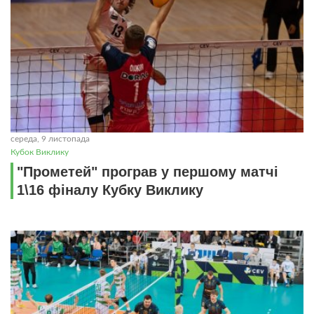
середа, 9 листопада
Кубок Виклику
"Прометей" програв у першому матчі
1\16 фіналу Кубку Виклику