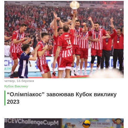
четвер, 16 березня
Кубок Виклику
“Олімпіакос” завоював Кубок виклику
2023