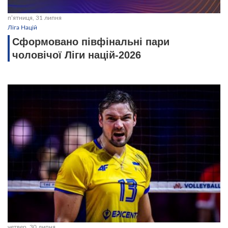
пʼятниця, 31 липня
Ліга Націй
Сформовано півфінальні пари
чоловічої Ліги націй-2026
четвер, 30 липня