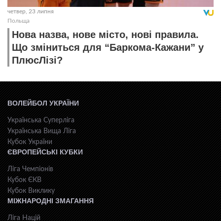
четвер, 23 липня
Польща
Нова назва, нове місто, нові правила.
Що зміниться для “Баркома-Кажани” у
ПлюсЛізі?
ВОЛЕЙБОЛ УКРАЇНИ
Українська Суперліга
Українська Вища Ліга
Кубок України
ЄВРОПЕЙСЬКІ КУБКИ
Ліга Чемпіонів
Кубок ЄКВ
Кубок Виклику
МІЖНАРОДНІ ЗМАГАННЯ
Ліга Націй