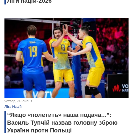
Ліги націй-2026
четвер, 30 липня
Ліга Націй
“Якщо «полетить» наша подача...”:
Василь Тупчій назвав головну зброю
України проти Польщі