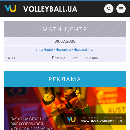
Toggle nav
МАТЧ-ЦЕНТР
30.07.2026
Ліга Націй - Чоловіки - Чвертьфінал
14:30
Польща
3:1
Україна
РЕКЛАМА