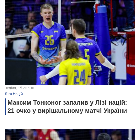
неділя, 19 липня
Ліга Націй
Максим Тонконог запалив у Лізі націй:
21 очко у вирішальному матчі України