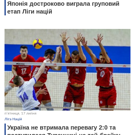
Японія достроково виграла груповий
етап Ліги націй
пʼятниця, 17 липня
Ліга Націй
Україна не втримала перевагу 2:0 та