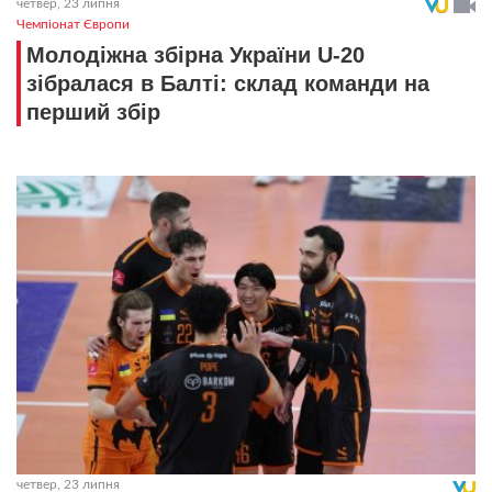
четвер, 23 липня
Чемпіонат Європи
Молодіжна збірна України U-20
зібралася в Балті: склад команди на
перший збір
четвер, 23 липня