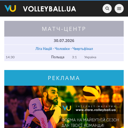
Toggle nav
МАТЧ-ЦЕНТР
30.07.2026
Ліга Націй - Чоловіки - Чвертьфінал
14:30
Польща
3:1
Україна
РЕКЛАМА