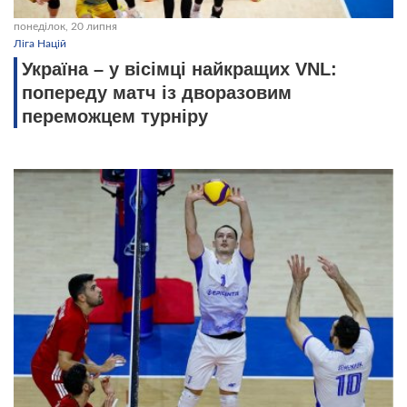
понеділок, 20 липня
Ліга Націй
Україна – у вісімці найкращих VNL:
попереду матч із дворазовим
переможцем турніру