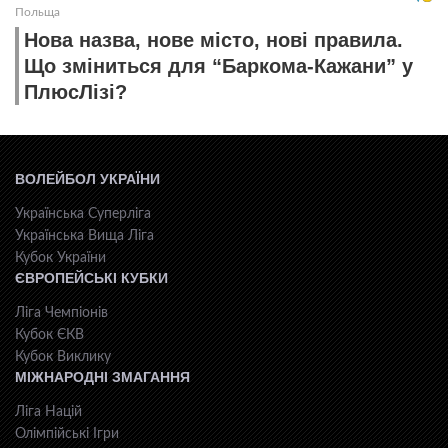
Польща
Нова назва, нове місто, нові правила.
Що зміниться для “Баркома-Кажани” у
ПлюсЛізі?
ВОЛЕЙБОЛ УКРАЇНИ
Українська Суперліга
Українська Вища Ліга
Кубок України
ЄВРОПЕЙСЬКІ КУБКИ
Ліга Чемпіонів
Кубок ЄКВ
Кубок Виклику
МІЖНАРОДНІ ЗМАГАННЯ
Ліга Націй
Олімпійські Ігри