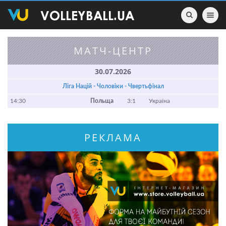
Toggle nav
МАТЧ-ЦЕНТР
30.07.2026
Ліга Націй - Чоловіки - Чвертьфінал
14:30
Польща
3:1
Україна
РЕКЛАМА