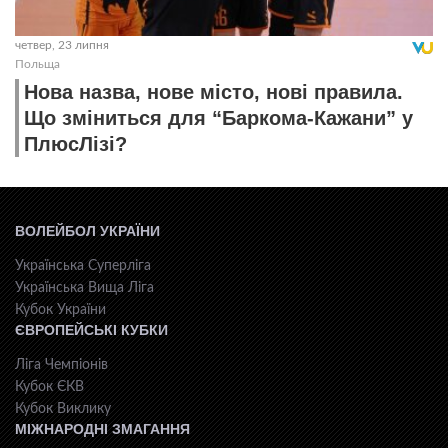
четвер, 23 липня
Польща
Нова назва, нове місто, нові правила.
Що зміниться для “Баркома-Кажани” у
ПлюсЛізі?
ВОЛЕЙБОЛ УКРАЇНИ
Українська Суперліга
Українська Вища Ліга
Кубок України
ЄВРОПЕЙСЬКІ КУБКИ
Ліга Чемпіонів
Кубок ЄКВ
Кубок Виклику
МІЖНАРОДНІ ЗМАГАННЯ