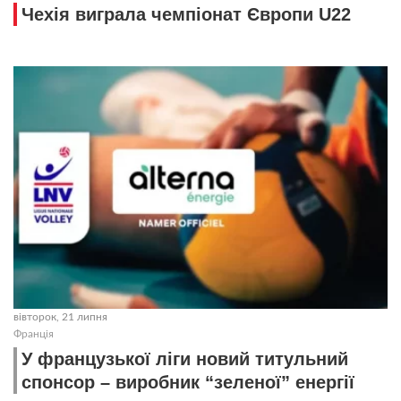
Чехія виграла чемпіонат Європи U22
вівторок, 21 липня
Франція
У французької ліги новий титульний
спонсор – виробник “зеленої” енергії