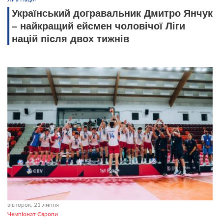
Український догравальник Дмитро Янчук
– найкращий ейсмен чоловічої Ліги
націй після двох тижнів
вівторок, 21 липня
Чемпіонат Європи