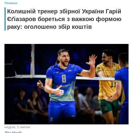
Новини
Колишній тренер збірної України Гарій
Єґіазаров бореться з важкою формою
раку: оголошено збір коштів
неділя, 5 липня
Ліга Націй