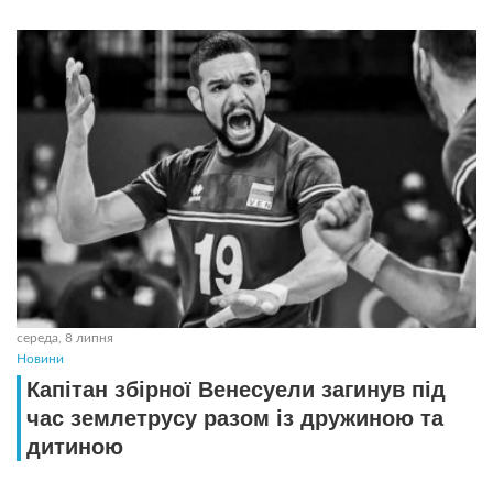
середа, 8 липня
Новини
Капітан збірної Венесуели загинув під
час землетрусу разом із дружиною та
дитиною