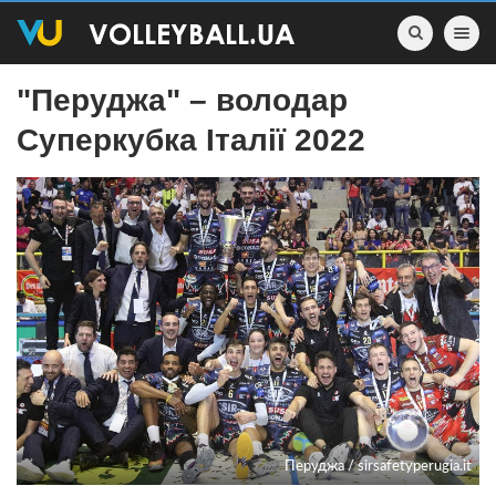
Toggle nav
"Перуджа" – володар
Суперкубка Італії 2022
Перуджа / sirsafetyperugia.it