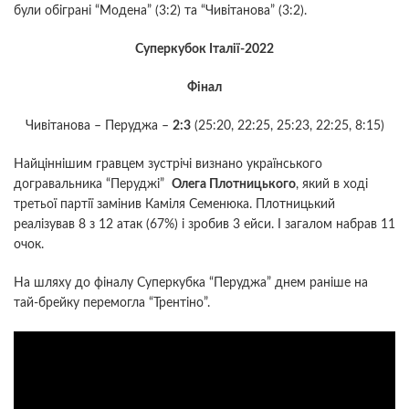
були обіграні “Модена” (3:2) та “Чивітанова” (3:2).
Суперкубок Італії-2022
Фінал
Чивітанова – Перуджа –
2:3
(25:20, 22:25, 25:23, 22:25, 8:15)
Найціннішим гравцем зустрічі визнано українського
догравальника “Перуджі”
Олега Плотницького
, який в ході
третьої партії замінив Каміля Семенюка. Плотницький
реалізував 8 з 12 атак (67%) і зробив 3 ейси. І загалом набрав 11
очок.
На шляху до фіналу Суперкубка “Перуджа” днем раніше на
тай-брейку перемогла “Трентіно”.