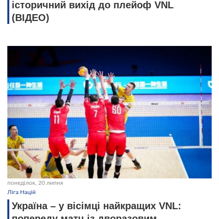
історичний вихід до плейоф VNL
(ВІДЕО)
понеділок, 20 липня
Ліга Націй
Україна – у вісімці найкращих VNL:
попереду матч із дворазовим