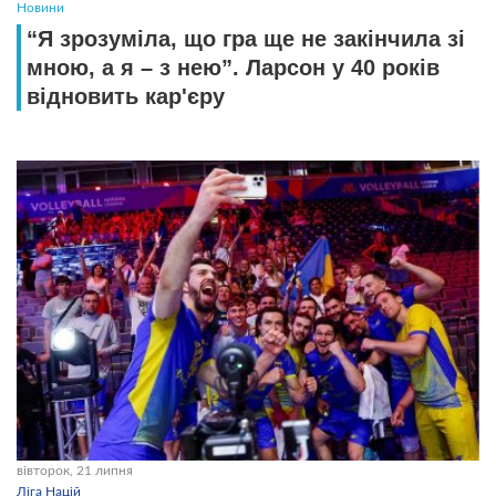
Новини
“Я зрозуміла, що гра ще не закінчила зі
мною, а я – з нею”. Ларсон у 40 років
відновить кар'єру
вівторок, 21 липня
Ліга Націй