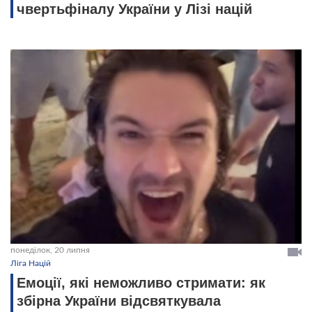
чвертьфіналу України у Лізі націй
понеділок, 20 липня
Ліга Націй
Емоції, які неможливо стримати: як
збірна України відсвяткувала