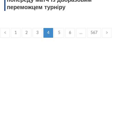
переможцем турніру
1
2
3
4
5
6
…
567