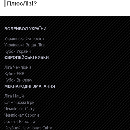
ПлюсЛізі?
ВОЛЕЙБОЛ УКРАЇНИ
Українська Суперліга
Українська Вища Ліга
Кубок України
ЄВРОПЕЙСЬКІ КУБКИ
Ліга Чемпіонів
Кубок ЄКВ
Кубок Виклику
МІЖНАРОДНІ ЗМАГАННЯ
Ліга Націй
Олімпійські Ігри
Чемпіонат Світу
Чемпіонат Європи
Золота Євроліга
Клубний Чемпіонат Світу