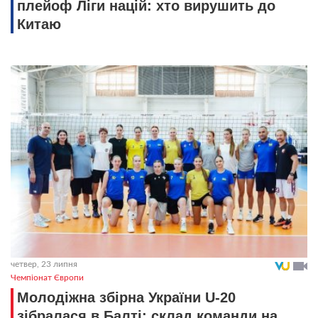
плейоф Ліги націй: хто вирушить до
Китаю
четвер, 23 липня
Чемпіонат Європи
Молодіжна збірна України U-20
зібралася в Балті: склад команди на