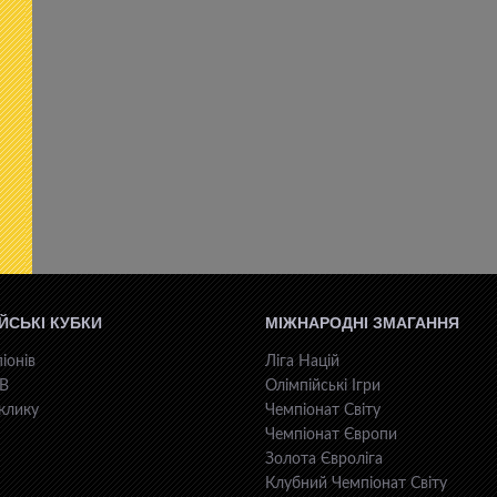
ЙСЬКІ КУБКИ
МІЖНАРОДНІ ЗМАГАННЯ
іонів
Ліга Націй
КВ
Олімпійські Ігри
клику
Чемпіонат Світу
Чемпіонат Європи
Золота Євроліга
Клубний Чемпіонат Світу