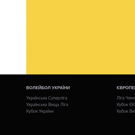
ВОЛЕЙБОЛ УКРАЇНИ
ЄВРОПЕ
Українська Суперліга
Ліга Чемп
Українська Вища Ліга
Кубок Є
Кубок України
Кубок Ви