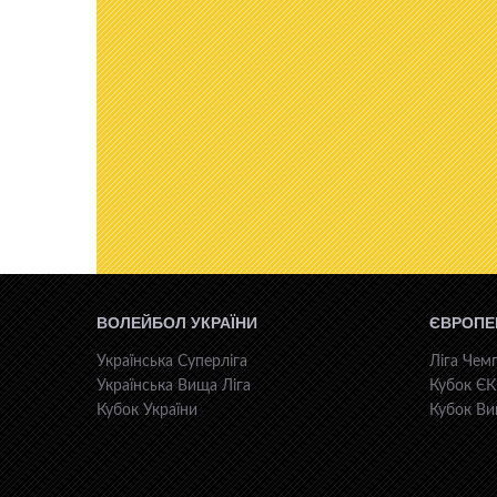
ВОЛЕЙБОЛ УКРАЇНИ
ЄВРОПЕ
Українська Суперліга
Ліга Чемп
Українська Вища Ліга
Кубок Є
Кубок України
Кубок Ви