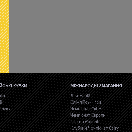
ЙСЬКІ КУБКИ
МІЖНАРОДНІ ЗМАГАННЯ
іонів
Ліга Націй
КВ
Олімпійські Ігри
клику
Чемпіонат Світу
Чемпіонат Європи
Золота Євроліга
Клубний Чемпіонат Світу