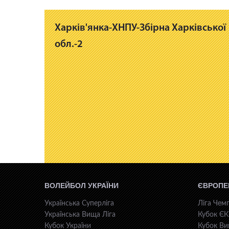
Харків'янка-ХНПУ-Збірна Харківської
обл.-2
ВОЛЕЙБОЛ УКРАЇНИ
ЄВРОПЕ
Українська Суперліга
Ліга Чемп
Українська Вища Ліга
Кубок Є
Кубок України
Кубок Ви