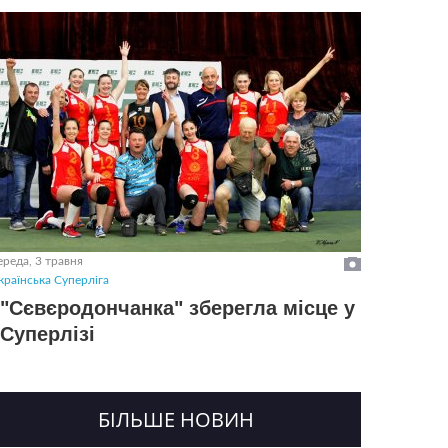
ереда, 3 травня
країнська Суперліга
"Сєвєродончанка" зберегла місце у
Суперлізі
БІЛЬШЕ НОВИН