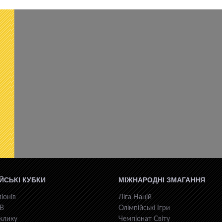
ЙСЬКІ КУБКИ
МІЖНАРОДНІ ЗМАГАННЯ
іонів
Ліга Націй
КВ
Олімпійські Ігри
клику
Чемпіонат Світу