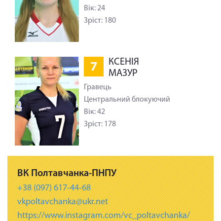
Вік: 24
Зріст: 180
КСЕНІЯ
7
МАЗУР
Гравець
Центральний блокуючий
Вік: 42
Зріст: 178
ВК Полтавчанка-ПНПУ
+38 (097) 617-44-68
vkpoltavchanka@ukr.net
https://www.instagram.com/vc_poltavchanka/