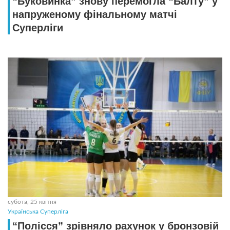
“Буковинка” знову перемогла “Балту” у
напруженому фінальному матчі
Суперліги
субота, 25 квітня
Українська Суперліга
“Полісся” зрівняло рахунок у бронзовій