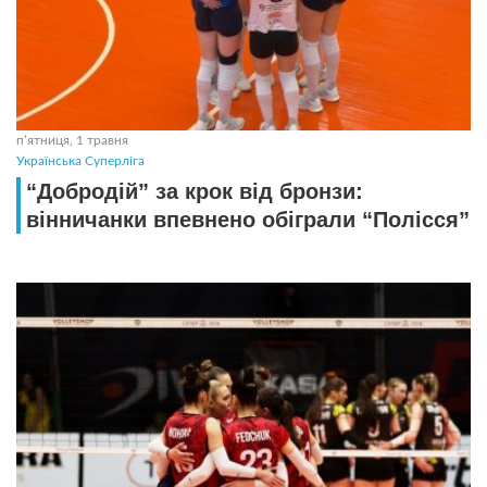
пʼятниця, 1 травня
Українська Суперліга
“Добродій” за крок від бронзи:
вінничанки впевнено обіграли “Полісся”