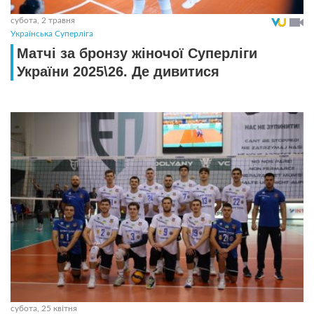
субота, 2 травня
Українська Суперліга
Матчі за бронзу жіночої Суперліги
України 2025\26. Де дивитися
субота, 25 квітня