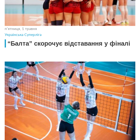
пʼятниця, 1 травня
Українська Суперліга
“Балта” скорочує відставання у фіналі