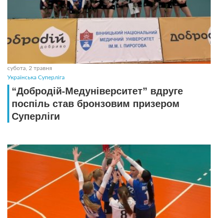
субота, 2 травня
Українська Суперліга
“Добродій-Медуніверситет” вдруге
поспіль став бронзовим призером
Суперліги