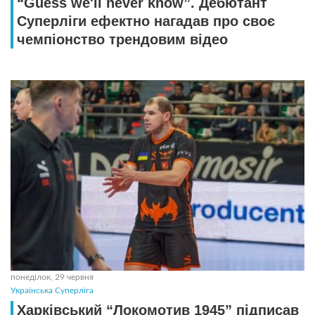
“Guess we'll never know”. Дебютант
Суперліги ефектно нагадав про своє
чемпіонство трендовим відео
понеділок, 29 червня
Українська Суперліга
Харківський “Локомотив 1945” підписав