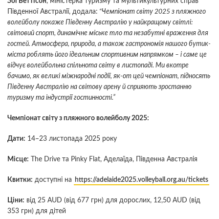
Зої Беттісон
, міністерка туризму та мультикультурних справ
Південної Австралії, додала:
“Чемпіонат світу 2025 з пляжного
волейболу покаже Південну Австралію у найкращому світлі:
світовий спорт, динамічне міське тло та незабутні враження для
гостей. Атмосфера, природа, а також гастрономія нашого бутик-
міста роблять його ідеальним спортивним напрямком – і саме це
відчує волейбольна спільнота світу в листопаді. Ми вкотре
бачимо, як великі міжнародні події, як-от цей чемпіонат, підносять
Південну Австралію на світову арену й сприяють зростанню
туризму та індустрії гостинності.”
Чемпіонат світу з пляжного волейболу 2025:
Дати:
14–23 листопада 2025 року
Місце:
The Drive та Pinky Flat, Аделаїда, Південна Австралія
Квитки:
доступні на
https://adelaide2025.volleyball.org.au/tickets
Ціни:
від 25 AUD (від 677 грн) для дорослих, 12,50 AUD (від
353 грн) для дітей