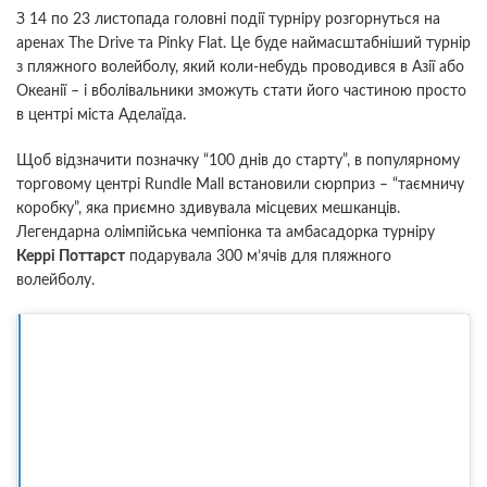
З 14 по 23 листопада головні події турніру розгорнуться на
аренах The Drive та Pinky Flat. Це буде наймасштабніший турнір
з пляжного волейболу, який коли-небудь проводився в Азії або
Океанії – і вболівальники зможуть стати його частиною просто
в центрі міста Аделаїда.
Щоб відзначити позначку “100 днів до старту”, в популярному
торговому центрі Rundle Mall встановили сюрприз – “таємничу
коробку”, яка приємно здивувала місцевих мешканців.
Легендарна олімпійська чемпіонка та амбасадорка турніру
Керрі Поттарст
подарувала 300 м’ячів для пляжного
волейболу.