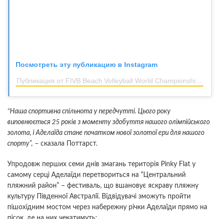
Посмотреть эту публикацию в Instagram
Публикация от FIVB Beach Volleyball World Championships, Adelaide 2025 (@bvwc2025)
“Наша спортивна спільнота у передчутті. Цього року
виповнюється 25 років з моменту здобуття нашого олімпійського
золота, і Аделаїда стане початком нової золотої ери для нашого
спорту”,
– сказала Поттарст.
Упродовж перших семи днів змагань територія Pinky Flat у
самому серці Аделаїди перетвориться на “Центральний
пляжний район” – фестиваль, що вшановує яскраву пляжну
культуру Південної Австралії. Відвідувачі зможуть пройти
пішохідним мостом через набережну річки Аделаїди прямо на
пісок, де на них чекатимуть: