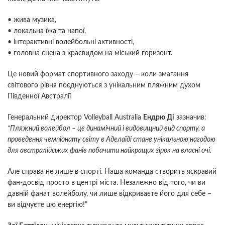
•
жива музика,
•
локальна їжа та напої,
•
інтерактивні волейбольні активності,
•
головна сцена з краєвидом на міський горизонт.
Це новий формат спортивного заходу – коли змагання
світового рівня поєднуються з унікальним пляжним духом
Південної Австралії
Генеральний директор Volleyball Australia
Ендрю Ді
зазначив:
“Пляжний волейбол – це динамічний і видовищний вид спорту, а
проведення чемпіонату світу в Аделаїді стане унікальною нагодою
для австралійських фанів побачити найкращих зірок на власні очі.
Але справа не лише в спорті. Наша команда створить яскравий
фан-досвід просто в центрі міста. Незалежно від того, чи ви
давній фанат волейболу, чи лише відкриваєте його для себе –
ви відчуєте цю енергію!”