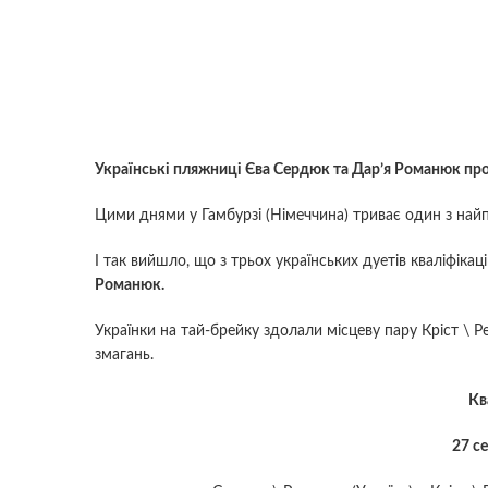
Українські пляжниці Єва Сердюк та Дар’я Романюк про
Цими днями у Гамбурзі (Німеччина) триває один з най
І так вийшло, що з трьох українських дуетів кваліфік
Романюк.
Українки на тай-брейку здолали місцеву пару Кріст \ 
змагань.
Кв
27 с