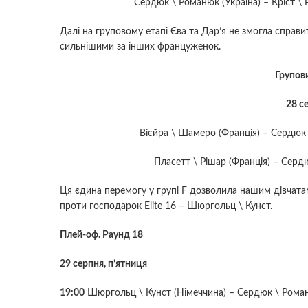
Сердюк \ Романюк (Україна) – Кріст \
Далі на груповому етапі Єва та Дар’я не змогла справи
сильнішими за інших француженок.
Групови
28 с
Вієйра \ Шамеро (Франція) – Сердюк 
Пласетт \ Рішар (Франція) – Серд
Ця єдина перемогу у групі F дозволила нашим дівчата
проти господарок Elite 16 – Шюргольц \ Кунст.
Плей-оф. Раунд 18
29 серпня, п’ятниця
19:00
Шюргольц \ Кунст (Німеччина) – Сердюк \ Роман