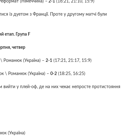
 Реформат (Німеччина) –
2-1
(16:21, 21:10, 15:9)
тися із дуетом з Франції. Проте у другому матчі були
й етап. Група F
ерпня, четвер
\ Романюк (Україна) –
2-1
(17:21, 21:17, 15:9)
юк \ Романюк (Україна) –
0-2
(18:25, 16:25)
м вийти у плей-оф, де на них чекає непросте протистояння
юк (Україна)