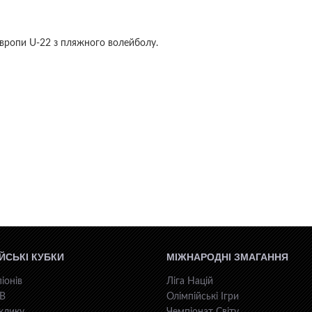
Європи U-22 з пляжного волейболу.
ЙСЬКІ КУБКИ
МІЖНАРОДНІ ЗМАГАННЯ
іонів
Ліга Націй
КВ
Олімпійські Ігри