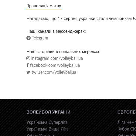
Трансляція матчу
Нагадаємо, що 17 серпня українки стали чемпіонкам 
Наші канали в мессенджерах:
Telegram
Наші сторінки в соціальних мережах:
instagram.com/volleyball.ua
facebook.com/volleyballua
twitter.com/volleyballua
ВОЛЕЙБОЛ УКРАЇНИ
ЄВРОПЕ
Українська Суперліга
Ліга Чемп
Українська Вища Ліга
Кубок Є