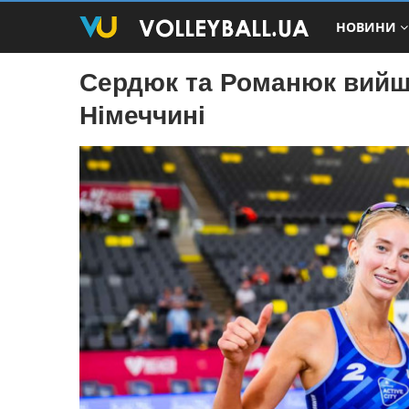
НОВИНИ
Cердюк та Романюк вийшл
Німеччині