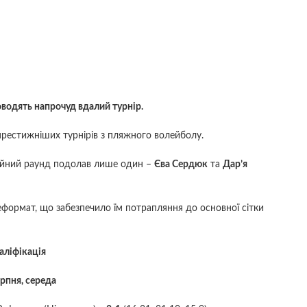
водять напрочуд вдалий турнір.
престижніших турнірів з пляжного волейболу.
аційний раунд подолав лише один –
Єва Сердюк
та
Дар’я
Реформат, що забезпечило їм потрапляння до основної сітки
аліфікація
ерпня, середа