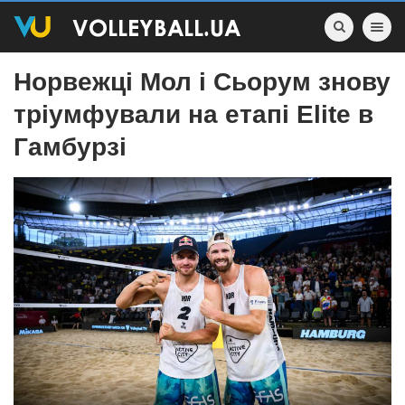
Toggle nav
Норвежці Мол і Сьорум знову
тріумфували на етапі Elite в
Гамбурзі