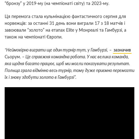
“бронзу” у 2019-му (на чемпіонаті світу) та 2023-му.
Ця перемога стала кульмінацією фантастичного серпня для
норвежців: за останні 31 день вони виграли 17 з 18 матчів і
завоювали “золото” на етапах Elite у Монреалі та Гамбурзі, а
також на чемпіонаті Європи.
“Неймовірно виграти ще один турнір тут, у Гамбурзі,
–
зазначив
Сьорум. –
Це справжня командна робота. У нас велика команда,
яка щодня багато працює, щоб ми могли показувати результат.
Польща грала відмінно весь турнір, тому дуже приємно перемогти
їх і знову здобути золото в Гамбурзі”.