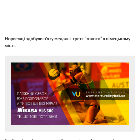
Норвежці здобули п’яту медаль і третє “золото” в німецькому
місті.