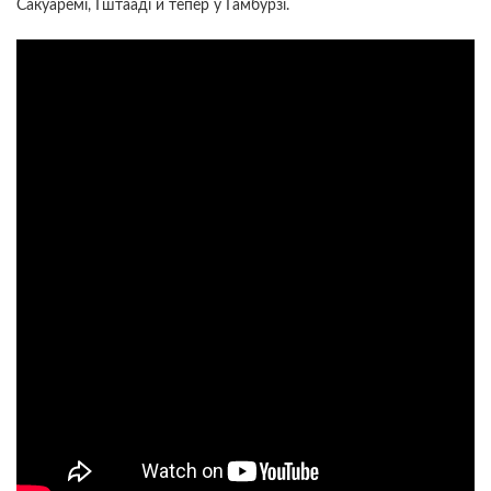
Сакуаремі, Гштааді й тепер у Гамбурзі.