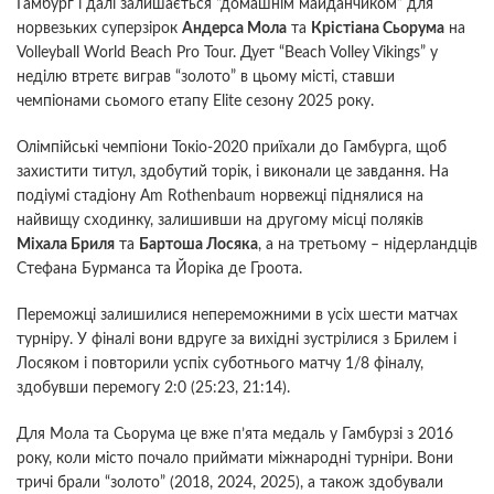
Гамбург і далі залишається “домашнім майданчиком” для
норвезьких суперзірок
Андерса Мола
та
Крістіана Сьорума
на
Volleyball World Beach Pro Tour. Дует “Beach Volley Vikings” у
неділю втретє виграв “золото” в цьому місті, ставши
чемпіонами сьомого етапу Elite сезону 2025 року.
Олімпійські чемпіони Токіо-2020 приїхали до Гамбурга, щоб
захистити титул, здобутий торік, і виконали це завдання. На
подіумі стадіону Am Rothenbaum норвежці піднялися на
найвищу сходинку, залишивши на другому місці поляків
Міхала Бриля
та
Бартоша Лосяка
, а на третьому – нідерландців
Стефана Бурманса та Йоріка де Гроота.
Переможці залишилися непереможними в усіх шести матчах
турніру. У фіналі вони вдруге за вихідні зустрілися з Брилем і
Лосяком і повторили успіх суботнього матчу 1/8 фіналу,
здобувши перемогу 2:0 (25:23, 21:14).
Для Мола та Сьорума це вже п’ята медаль у Гамбурзі з 2016
року, коли місто почало приймати міжнародні турніри. Вони
тричі брали “золото” (2018, 2024, 2025), а також здобували