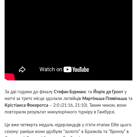
За дві години до фіналу
Стефан Бурманс
та
Йорік де Гроот
у
матчі за третє місце здолали латвійців
Мартіньша Плявіньша
та
Крістіанса Фокеротса
– 2:0 (21:16, 21:10). Таким чином, вони
повторили результат минулорічного турніру в Гамбурзі.
Це вже четверта медаль нідерландців у п’яти етапах Elite цього
сезону: раніше вони здобули “золото” в Бразиліа та “бронзу” в