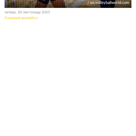
/ en.volleyballworld.com
четвер, 20 листопада 2025
Пляжний волейбол