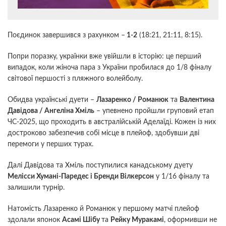
Поєдинок завершився з рахунком –
1-2
(18:21, 21:11, 8:15).
Попри поразку, українки вже увійшли в історію: це перший
випадок, коли жіноча пара з України пробилася до 1/8 фіналу
світової першості з пляжного волейболу.
Обидва українські дуети –
Лазаренко / Романюк
та
Валентина
Давідова / Ангеліна Хміль
– упевнено пройшли груповий етап
ЧС-2025, що проходить в австралійській Аделаїді. Кожен із них
достроково забезпечив собі місце в плейоф, здобувши дві
перемоги у перших турах.
Далі Давідова та Хміль поступилися канадському дуету
Мелісси Хумані-Паредес і Бренди Вілкерсон
у 1/16 фіналу та
залишили турнір.
Натомість Лазаренко й Романюк у першому матчі плейоф
здолали японок
Асамі Шібу
та
Рейку Муракамі
, оформивши не