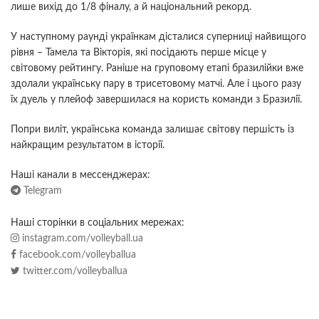
лише вихід до 1/8 фіналу, а й національний рекорд.
У наступному раунді українкам дісталися суперниці найвищого
рівня – Тамела та Вікторія, які посідають перше місце у
світовому рейтингу. Раніше на груповому етапі бразилійки вже
здолали українську пару в трисетовому матчі. Але і цього разу
їх дуель у плейоф завершилася на користь команди з Бразилії.
Попри виліт, українська команда залишає світову першість із
найкращим результатом в історії.
Наші канали в мессенджерах:
Telegram
Наші сторінки в соціальних мережах:
instagram.com/volleyball.ua
facebook.com/volleyballua
twitter.com/volleyballua