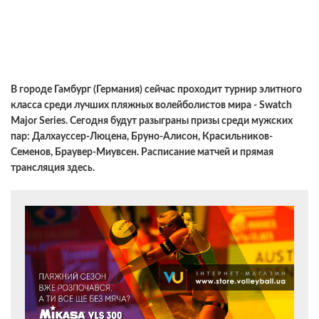
В городе Гамбург (Германия) сейчас проходит турнир элитного
класса среди лучших пляжных волейболистов мира - Swatch
Major Series. Сегодня будут разыграны призы среди мужских
пар: Далхауссер-Люцена, Бруно-Алисон, Красильников-
Семенов, Браувер-Миувсен. Расписание матчей и прямая
трансляция здесь.