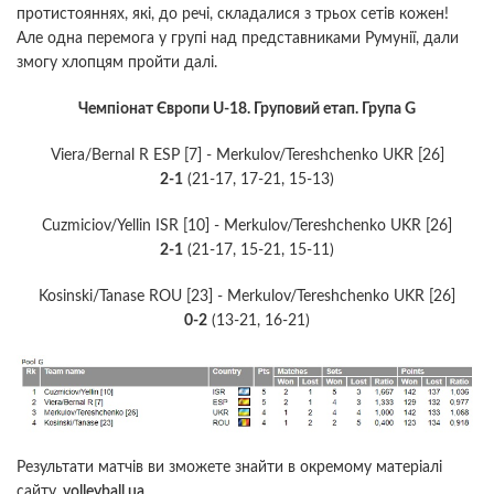
протистояннях, які, до речі, складалися з трьох сетів кожен!
Але одна перемога у групі над представниками Румунії, дали
змогу хлопцям пройти далі.
Чемпіонат Європи U-18. Груповий етап. Група G
Viera/Bernal R ESP [7] - Merkulov/Tereshchenko UKR [26]
2-1
(21-17, 17-21, 15-13)
Cuzmiciov/Yellin ISR [10] - Merkulov/Tereshchenko UKR [26]
2-1
(21-17, 15-21, 15-11)
Kosinski/Tanase ROU [23] - Merkulov/Tereshchenko UKR [26]
0-2
(13-21, 16-21)
Результати матчів ви зможете знайти в окремому матеріалі
сайту
volleyball.ua
.