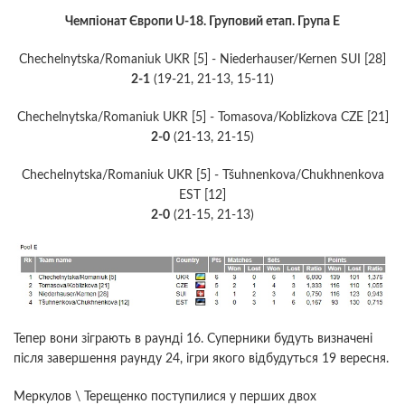
Чемпіонат Європи U-18. Груповий етап. Група Е
Chechelnytska/Romaniuk UKR [5] - Niederhauser/Kernen SUI [28]
2-1
(19-21, 21-13, 15-11)
Chechelnytska/Romaniuk UKR [5] - Tomasova/Koblizkova CZE [21]
2-0
(21-13, 21-15)
Chechelnytska/Romaniuk UKR [5] - Tšuhnenkova/Chukhnenkova
EST [12]
2-0
(21-15, 21-13)
Тепер вони зіграють в раунді 16. Суперники будуть визначені
після завершення раунду 24, ігри якого відбудуться 19 вересня.
Меркулов \ Терещенко поступилися у перших двох