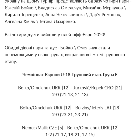
Україну на цьому турнірі представляють одразу чотири пари -
Євгеній Бойко \ Владислав Омельчук, Михайло Меркулов \
Кирило Терещенко, Анна Чечельницька \ Дар’я Романюк,
Ангеліна Хміль \ Тетяна Лазаренко.
Всі чотири дуети вийшли у плей-офф Євро-2020!
Обидві дівочі пари та дует Бойко \ Омельчук стали
переможцями у своїх групах, вигравши всі матчі групового
етапу.
Чемпіонат Європи U-18. Груповий етап. Група Е
Boiko/Omelchuk UKR [12] - Jurković/Repek CRO [21]
2-0
(21-13, 21-13)
Boiko/Omelchuk UKR [12] - Berzins/Teteris LAT [28]
2-0
(23-21, 23-21)
Nemec/Malik CZE [5] - Boiko/Omelchuk UKR [12]
1-2
(21-17, 18-21, 12-15)