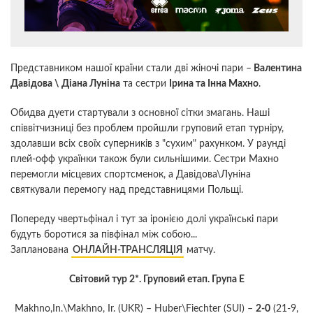
Представником нашої країни стали дві жіночі пари –
Валентина
Давідова \ Діана Луніна
та сестри
Ірина та Інна Махно
.
Обидва дуети стартували з основної сітки змагань. Наші
співвітчизниці без проблем пройшли груповий етап турніру,
здолавши всіх своїх суперників з "сухим" рахунком. У раунді
плей-офф українки також були сильнішими. Сестри Махно
перемогли місцевих спортсменок, а Давідова\Луніна
святкували перемогу над представницями Польщі.
Попереду чвертьфінал і тут за іронією долі українські пари
будуть боротися за півфінал між собою...
Запланована
ОНЛАЙН-ТРАНСЛЯЦІЯ
матчу.
Світовий тур 2*. Груповий етап. Група E
Makhno,In.\Makhno, Ir. (UKR) – Huber\Fiechter (SUI) –
2-0
(21-9,