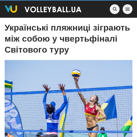
Toggle nav
Українські пляжниці зіграють
між собою у чвертьфіналі
Світового туру