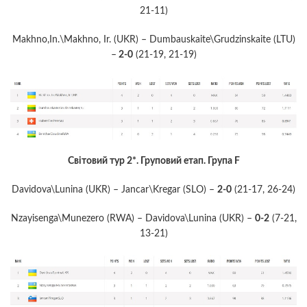
21-11)
Makhno,In.\Makhno, Ir. (UKR) – Dumbauskaite\Grudzinskaite (LTU)
–
2-0
(21-19, 21-19)
Світовий тур 2*. Груповий етап. Група F
Davidova\Lunina (UKR) – Jancar\Kregar (SLO) –
2-0
(21-17, 26-24)
Nzayisenga\Munezero (RWA) – Davidova\Lunina (UKR) –
0-2
(7-21,
13-21)