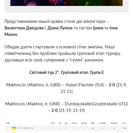
Представниками нашої країни стали дві жіночі пари –
Валентина Давідова \ Діана Луніна
та сестри
Ірина
та
Інна
Махно
.
Обидва дуети стартували з основної сітки змагань. Наші
співвітчизниці без проблем пройшли груповий етап турніру,
здолавши всіх своїх суперників з "сухим" рахунком.
Світовий тур 2*. Груповий етап. Група E
Makhno,In.\Makhno, Ir. (UKR) – Huber\Fiechter (SUI) –
2-0
(21-9,
21-11)
Makhno,In.\Makhno, Ir. (UKR) – Dumbauskaite\Grudzinskaite (LTU)
–
2-0
(21-19, 21-19)