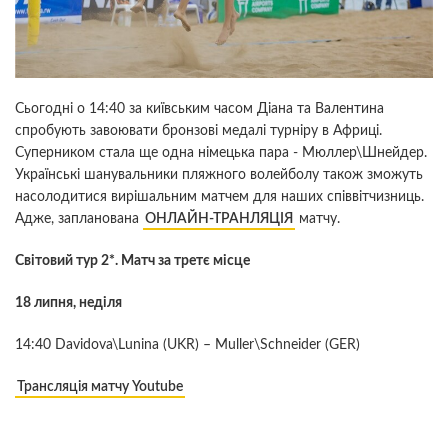
Сьогодні о 14:40 за київським часом Діана та Валентина
спробують завоювати бронзові медалі турніру в Африці.
Суперником стала ще одна німецька пара - Мюллер\Шнейдер.
Українські шанувальники пляжного волейболу також зможуть
насолодитися вирішальним матчем для наших співвітчизниць.
Адже, запланована
ОНЛАЙН-ТРАНЛЯЦІЯ
матчу.
Світовий тур 2*. Матч за третє місце
18 липня, неділя
14:40 Davidova\Lunina (UKR) – Muller\Schneider (GER)
Трансляція матчу Youtube