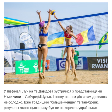
У півфіналі Луніна та Давідова зустрілися з представницями
Німеччини – Лабурер\Шульц. І знову нашим дівчатам довелося
не солодко. Вже традиційні "більше-менше" та тай-брейк,
результат якого цього разу був не на користь українських