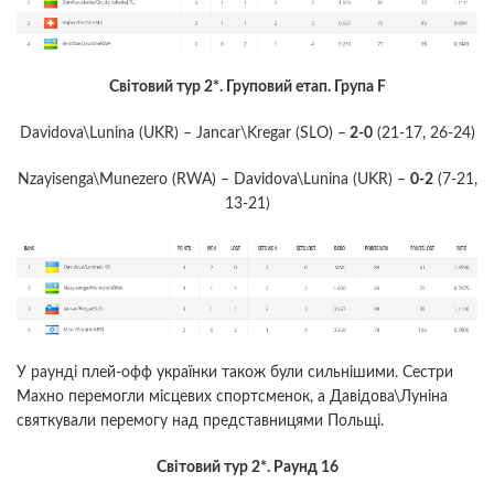
Світовий тур 2*. Груповий етап. Група F
Davidova\Lunina (UKR) – Jancar\Kregar (SLO) –
2-0
(21-17, 26-24)
Nzayisenga\Munezero (RWA) – Davidova\Lunina (UKR) –
0-2
(7-21,
13-21)
У раунді плей-офф українки також були сильнішими. Сестри
Махно перемогли місцевих спортсменок, а Давідова\Луніна
святкували перемогу над представницями Польщі.
Світовий тур 2*. Раунд 16