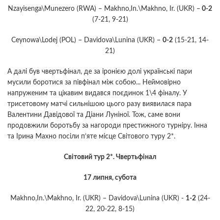
Nzayisenga\Munezero (RWA) – Makhno,In.\Makhno, Ir. (UKR) –
0-2
(7-21, 9-21)
Ceynowa\Lodej (POL) – Davidova\Lunina (UKR) –
0-2
(15-21, 14-
21)
А далі був чвертьфінал, де за іронією долі українські пари
мусили боротися за півфінал між собою... Неймовірно
напруженим та цікавим видався поєдинок 1\4 фіналу. У
трисетовому матчі сильнішою цього разу виявилася пара
Валентини Давідової та Діани Луніної. Тож, саме вони
продовжили боротьбу за нагороди престижного турніру. Інна
та Ірина Махно посіли п’яте місце Світового туру 2*.
Світовий тур 2*. Чвертьфінал
17 липня, субота
Makhno,In.\Makhno, Ir. (UKR) – Davidova\Lunina (UKR) -
1-2
(24-
22, 20-22, 8-15)