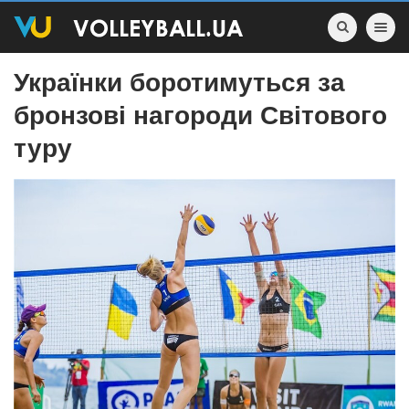
Toggle nav
Українки боротимуться за
бронзові нагороди Світового
туру