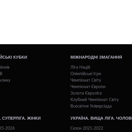
ЙСЬКІ КУБКИ
МІЖНАРОДНІ ЗМАГАННЯ
іонів
Ліга Націй
КВ
Олімпійські Ігри
клику
Чемпіонат Світу
Чемпіонат Європи
Золота Євроліга
Клубний Чемпіонат Світу
Всесвiтня Унiверсiaда
. СУПЕРЛІГА. ЖІНКИ
УКРАЇНА. ВИЩА ЛІГА. ЧОЛОВ
25-2026
Сезон 2021-2022