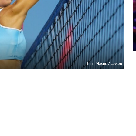
Інна Махно / cev.eu