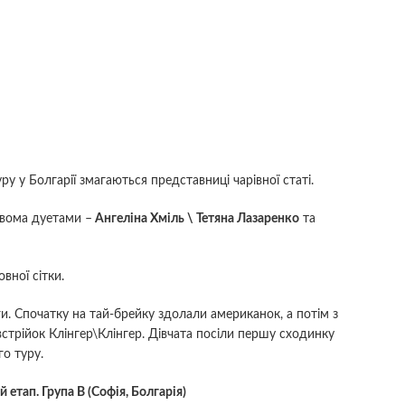
у у Болгарії змагаються представниці чарівної статі.
двома дуетами –
Ангеліна Хміль \ Тетяна Лазаренко
та
вної сітки.
и. Спочатку на тай-брейку здолали американок, а потім з
встрійок Клінгер\Клінгер. Дівчата посіли першу сходинку
го туру.
й етап. Група В (Софія, Болгарія)