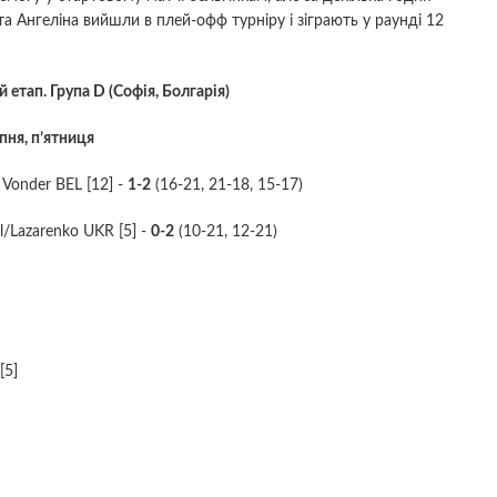
а Ангеліна вийшли в плей-офф турніру і зіграють у раунді 12
й етап. Група D (Софія, Болгарія)
пня, п’ятниця
 Vonder BEL [12] -
1-2
(16-21, 21-18, 15-17)
l/Lazarenko UKR [5] -
0-2
(10-21, 12-21)
[5]