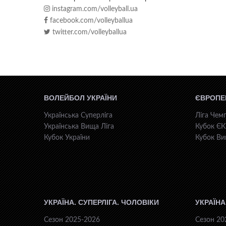
instagram.com/volleyball.ua
facebook.com/volleyballua
twitter.com/volleyballua
ВОЛЕЙБОЛ УКРАЇНИ
ЄВРОПЕ
Українська Суперліга
Ліга Чемп
Українська Вища Ліга
Кубок Є
Кубок України
Кубок Ви
УКРАЇНА. СУПЕРЛІГА. ЧОЛОВІКИ
УКРАЇНА
Сезон 2025-2026
Сезон 20