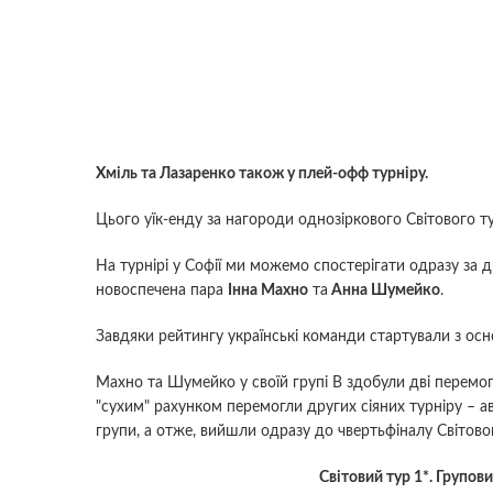
Хміль та Лазаренко також у плей-офф турніру.
Цього уїк-енду за нагороди однозіркового Світового тур
На турнірі у Софії ми можемо спостерігати одразу за 
новоспечена пара
Інна Махно
та
Анна Шумейко
.
Завдяки рейтингу українські команди стартували з осно
Махно та Шумейко у своїй групі В здобули дві перемог
"сухим" рахунком перемогли других сіяних турніру – а
групи, а отже, вийшли одразу до чвертьфіналу Світово
Світовий тур 1*. Групови