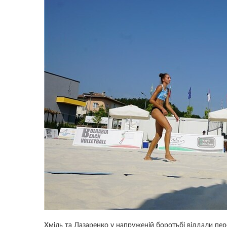
Хміль та Лазаренко у напруженій боротьбі віддали пер