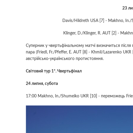
23 ли
Davis/Hildreth USA [7] - Makhno, In.
Klinger, D./Klinger, R. AUT [2] - Mak
Суперник у чвертьфінальному матчі визначиться після 
пара (Friedl, Fr./Pfeffer, E. AUT [8] - Khmil/Lazarenko 
австрійсько-українського протистояння.
Світовий тур 1*. Чвертьфінал
24 липня, субота
17:00 Makhno, In./Shumeiko UKR [10] - переможець Friedl,