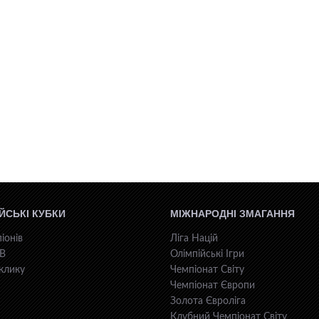
ЙСЬКІ КУБКИ
МІЖНАРОДНІ ЗМАГАННЯ
іонів
Ліга Націй
КВ
Олімпійські Ігри
клику
Чемпіонат Світу
Чемпіонат Європи
Золота Євроліга
Клубний Чемпіонат Світу