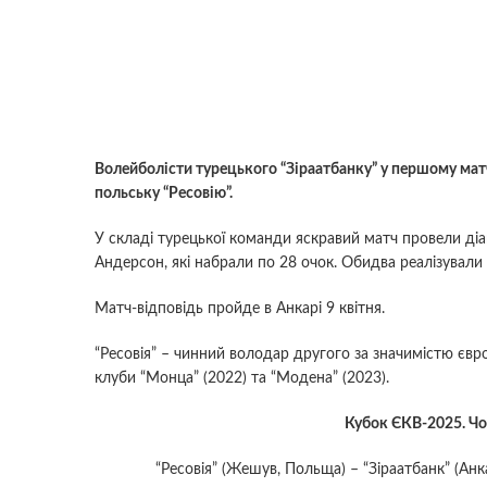
Волейболісти турецького “Зіраатбанку” у першому матчі
польську “Ресовію”.
У складі турецької команди яскравий матч провели д
Андерсон, які набрали по 28 очок. Обидва реалізували
Матч-відповідь пройде в Анкарі 9 квітня.
“Ресовія” – чинний володар другого за значимістю євр
клуби “Монца” (2022) та “Модена” (2023).
Кубок ЄКВ-2025. Чо
“Ресовія” (Жешув, Польща) – “Зіраатбанк” (Анк