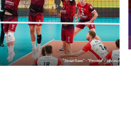
“Зіраатбанк” - “Ресовія” / cev.eu