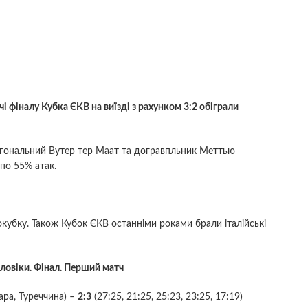
 фіналу Кубка ЄКВ на виїзді з рахунком 3:2 обіграли
іагональний Вутер тер Маат та догравпльник Меттью
 по 55% атак.
окубку. Також Кубок ЄКВ останніми роками брали італійські
ловіки. Фінал. Перший матч
ара, Туреччина) –
2:3
(27:25, 21:25, 25:23, 23:25, 17:19)