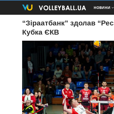
НОВИНИ
“Зіраатбанк” здолав “Ре
Кубка ЄКВ