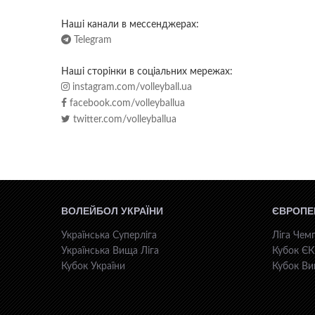
Наші канали в мессенджерах:
Telegram
Наші сторінки в соціальних мережах:
instagram.com/volleyball.ua
facebook.com/volleyballua
twitter.com/volleyballua
ВОЛЕЙБОЛ УКРАЇНИ
ЄВРОПЕ
Українська Суперліга
Ліга Чемп
Українська Вища Ліга
Кубок Є
Кубок України
Кубок Ви