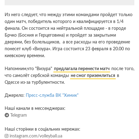
Из него следует, что между этими командами пройдет только
один матч, победитель которого и квалифицируется в 1/4
финала. Он состоится на нейтральной площадке - в городе
Брчко (Босния и Герцеговина) и пройдет за закрытыми
дверями, без болельщиков, а все расходы на его проведение
понесет клуб «Визура». Игра состоится 23 февраля в 20.00 по
киевскому времени.
Напомним,что "Визура"
предлагала перенести матч
после того,
что самолёт сербской команды
не смог приземлиться
в
Одессе из-за турбулентности.
Джерело:
Пресс-служба ВК "Химик"
Наші канали в мессенджерах:
Telegram
Наші сторінки в соціальних мережах:
instagram.com/volleyball.ua