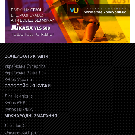
ВОЛЕЙБОЛ УКРАЇНИ
Українська Суперліга
Українська Вища Ліга
Кубок України
ЄВРОПЕЙСЬКІ КУБКИ
Ліга Чемпіонів
Кубок ЄКВ
Кубок Виклику
МІЖНАРОДНІ ЗМАГАННЯ
Ліга Націй
Олімпійські Ігри