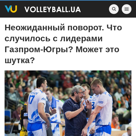
Toggle nav
Неожиданный поворот. Что
случилось с лидерами
Газпром-Югры? Может это
шутка?