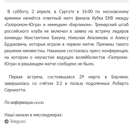
В субботу, 2 апреля, в Сургуте в 16:00 по московскому
времени начнётся ответный матч финала Кубка ЕКВ между
«Газпромом-Югра» и немецким «Берлином». Тренерский штаб
российского клуба не включил в заявку на встречу лидеров
команды Константина Бакуна, Николая Апаликова и Алексу
Брджовича, которые играли в первом матче. Причины такого
решения неизвестны. Накануне состоялась пресс-конференция,
на котором о неучастии ведущих волейболистов «Газпрома-
Югра» в решающем матче сообщено не было.
Первая встреча, состоявшаяся 29 марта в Берлине,
завершилась со счётом 3:2 в пользу подопечных Роберто
Серниотти.
По информации cev.lu
Наші канали в мессенджерах:
Telegram