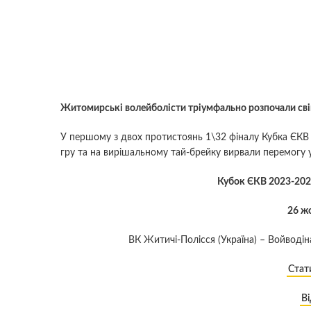
Житомирські волейболісти тріумфально розпочали сві
У першому з двох протистоянь 1\32 фіналу Кубка ЄКВ
гру та на вирішальному тай-брейку вирвали перемогу у
Кубок ЄКВ 2023-2024
26 ж
ВК Житичі-Полісся (Україна) – Войводіна
Стат
Ві