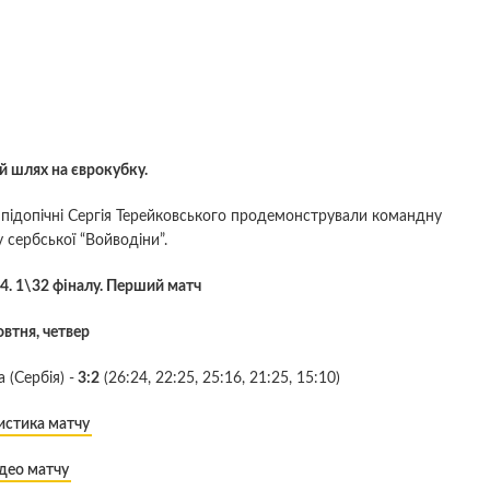
й шлях на єврокубку.
 підопічні Сергія Терейковського продемонстрували командну
 сербської “Войводіни”.
. 1\32 фіналу. Перший матч
овтня, четвер
 (Сербія) -
3:2
(26:24, 22:25, 25:16, 21:25, 15:10)
истика матчу
део матчу