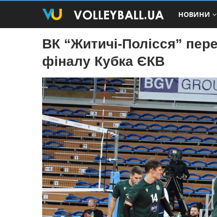
НОВИНИ
ВК “Житичі-Полісся” пере
фіналу Кубка ЄКВ