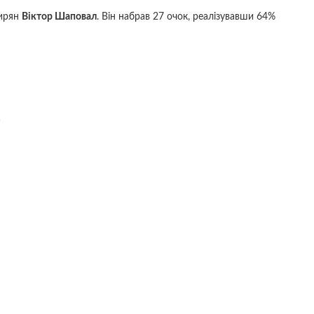
мирян
Віктор Шаповал
. Він набрав 27 очок, реалізувавши 64%
)