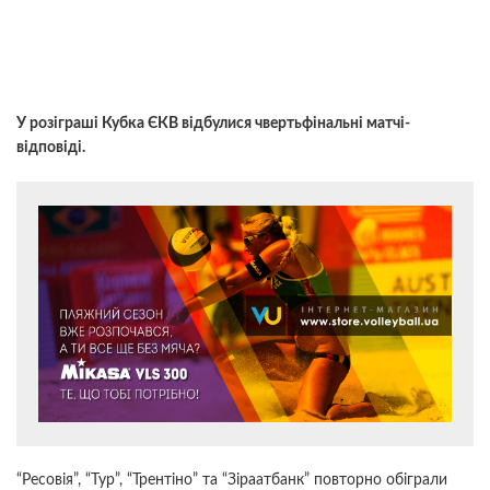
У розіграші Кубка ЄКВ відбулися чвертьфінальні матчі-
відповіді.
“Ресовія”, “Тур”, “Трентіно” та “Зіраатбанк” повторно обіграли