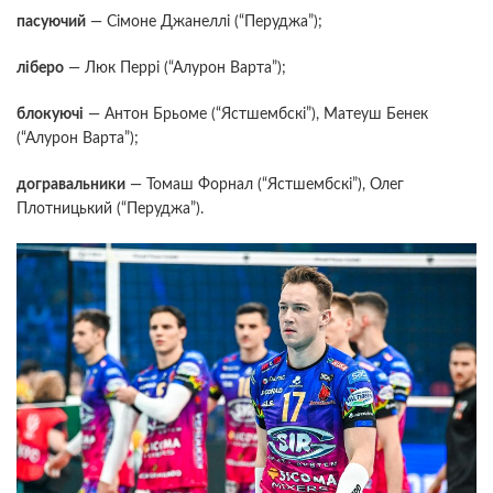
пасуючий
— Сімоне Джанеллі (“Перуджа”);
ліберо
— Люк Перрі (“Алурон Варта”);
блокуючі
— Антон Брьоме (“Ястшембскі”), Матеуш Бенек
(“Алурон Варта”);
догравальники
— Томаш Форнал (“Ястшембскі”), Олег
Плотницький (“Перуджа”).