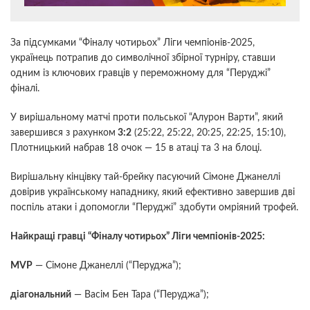
За підсумками “Фіналу чотирьох” Ліги чемпіонів-2025,
українець потрапив до символічної збірної турніру, ставши
одним із ключових гравців у переможному для “Перуджі”
фіналі.
У вирішальному матчі проти польської “Алурон Варти”, який
завершився з рахунком
3:2
(25:22, 25:22, 20:25, 22:25, 15:10),
Плотницький набрав 18 очок — 15 в атаці та 3 на блоці.
Вирішальну кінцівку тай-брейку пасуючий Сімоне Джанеллі
довірив українському нападнику, який ефективно завершив дві
поспіль атаки і допомогли “Перуджі” здобути омріяний трофей.
Найкращі гравці “Фіналу чотирьох” Ліги чемпіонів-2025:
MVP
— Сімоне Джанеллі (“Перуджа”);
діагональний
— Васім Бен Тара (“Перуджа”);