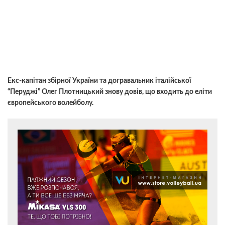
Екс-капітан збірної України та догравальник італійської
“Перуджі” Олег Плотницький знову довів, що входить до еліти
європейського волейболу.