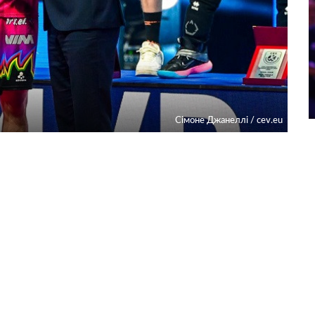
Сімоне Джанеллі / cev.eu