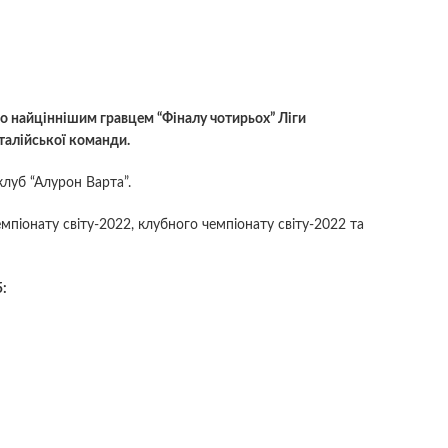
о найціннішим гравцем “Фіналу чотирьох” Ліги
талійської команди.
клуб “Алурон Варта”.
мпіонату світу-2022, клубного чемпіонату світу-2022 та
5: