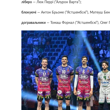
ліберо
— Люк Перрі (“Алурон Варта”);
блокуючі
— Антон Брьоме (“Ястшембскі”), Матеуш Бене
догравальники
— Томаш Форнал (“Ястшембскі”), Олег 