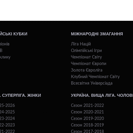
ЙСЬКІ КУБКИ
МІЖНАРОДНІ ЗМАГАННЯ
іонів
Ліга Націй
КВ
Олімпійські Ігри
клику
Чемпіонат Світу
Чемпіонат Європи
Золота Євроліга
Клубний Чемпіонат Світу
Всесвiтня Унiверсiaда
. СУПЕРЛІГА. ЖІНКИ
УКРАЇНА. ВИЩА ЛІГА. ЧОЛОВ
25-2026
Сезон 2021-2022
24-2025
Сезон 2020-2021
23-2024
Сезон 2019-2020
22-2023
Сезон 2018-2019
21-2022
Сезон 2017-2018