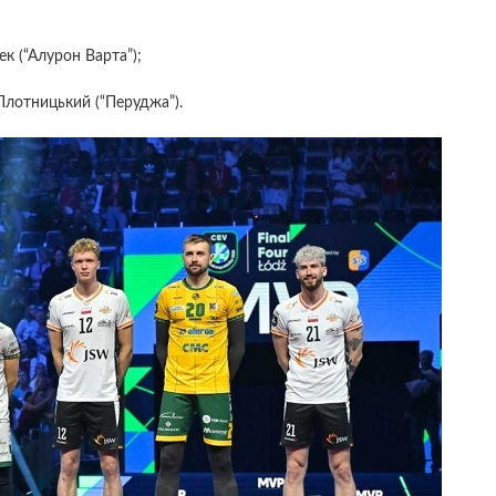
к (“Алурон Варта”);
Плотницький (“Перуджа”).