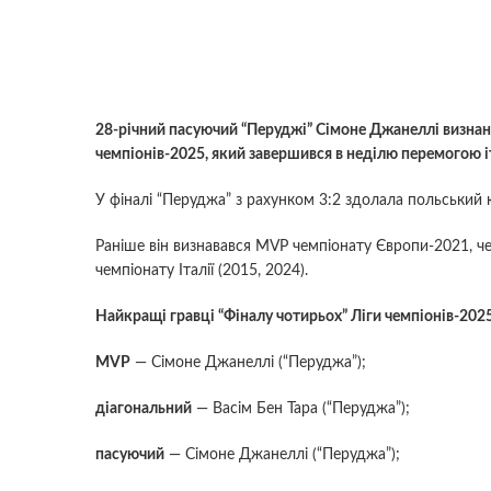
28-річний пасуючий “Перуджі” Сімоне Джанеллі визнан
чемпіонів-2025, який завершився в неділю перемогою і
У фіналі “Перуджа” з рахунком 3:2 здолала польський 
Раніше він визнавався MVP чемпіонату Європи-2021, че
чемпіонату Італії (2015, 2024).
Найкращі гравці “Фіналу чотирьох” Ліги чемпіонів-202
MVP
— Сімоне Джанеллі (“Перуджа”);
діагональний
— Васім Бен Тара (“Перуджа”);
пасуючий
— Сімоне Джанеллі (“Перуджа”);