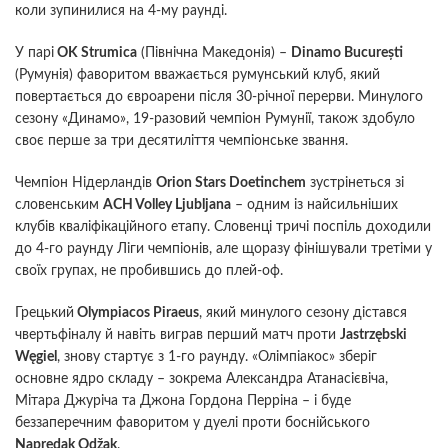
коли зупинилися на 4-му раунді.
У парі
OK Strumica
(Північна Македонія) –
Dinamo București
(Румунія) фаворитом вважається румунський клуб, який
повертається до євроарени після 30-річної перерви. Минулого
сезону «Динамо», 19-разовий чемпіон Румунії, також здобуло
своє перше за три десятиліття чемпіонське звання.
Чемпіон Нідерландів
Orion Stars Doetinchem
зустрінеться зі
словенським
ACH Volley Ljubljana
– одним із найсильніших
клубів кваліфікаційного етапу. Словенці тричі поспіль доходили
до 4-го раунду Ліги чемпіонів, але щоразу фінішували третіми у
своїх групах, не пробившись до плей-оф.
Грецький
Olympiacos Piraeus
, який минулого сезону дістався
чвертьфіналу й навіть виграв перший матч проти
Jastrzębski
Węgiel
, знову стартує з 1-го раунду. «Олімпіакос» зберіг
основне ядро складу – зокрема Александра Атанасієвіча,
Мітара Джуріча та Джона Гордона Перріна – і буде
беззаперечним фаворитом у дуелі проти боснійського
Napredak Odžak
.