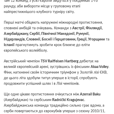
Там 12 команд з усієї Європи зійдуться у поєдинках 1-го
раунду, аби вибороти місце у груповому етапі
найпрестижнішого клубного турніру світу.
Перші матчі обіцяють напружені міжнародні протистояння,
сповнені амбіцій та очікувань. Команди з
Австрії, Фінляндії,
Азербайджану, Сербії, Північної Македонії, Румунії,
Нідерландів, Словенії, Боснії і Герцеговини, Греції, Угорщини
та
Іспанії
прагнутимуть зробити крок ближче до еліти
європейського волейболу.
Австрійський чемпіон
TSV Raiffeisen Hartberg
дебютує на
великій європейській арені, зустрівшись із фінським
Akaa Volley
.
Фіни, натхненні своїм історичним тріумфом у Золотій лізі ЄКВ,
де цього літа здобули титул уперше в історії, спробують
продовжити успішний шлях і в Лізі чемпіонів.
Ще одне цікаве протистояння очікується між
Azerrail Baku
(Азербайджан) та сербським
Radnički Kragujevac
.
Азербайджанська команда традиційно сильно грає вдома, а
серби повертаються до єврокубків уперше з сезону 2010/11,