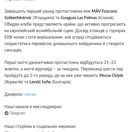
Завершить перший раунд протистояння між
MÁV Foxconn
Székesfehérvár
(Угорщина) та
Guaguas Las Palmas
(Іспанія).
Обидва клуби представляють країни, що активно прогресують
на європейській волейбольній сцені. Досвід іспанців у турнірах
ЄКВ може стати вирішальним, але угорці сподіваються
скористатися перевагою домашнього майданчика й створити
сенсацію.
Перші матчі двоматчевих протистоянь відбудуться 21–23
жовтня, а матчі-відповіді – за тиждень. Переможці шести пар
пройдуть до 2-го раунду, де на них уже чекають
Mursa Osijek
(Хорватія) та
Levski Sofia
(Болгарія).
Джерело:
cev.eu
Наші канали в мессенджерах:
Telegram
Наші сторінки в соціальних мережах: