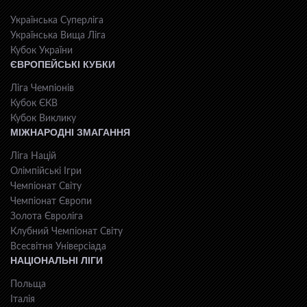
Українська Суперліга
Українська Вища Ліга
Кубок України
ЄВРОПЕЙСЬКІ КУБКИ
Ліга Чемпіонів
Кубок ЄКВ
Кубок Виклику
МІЖНАРОДНІ ЗМАГАННЯ
Ліга Націй
Олімпійські Ігри
Чемпіонат Світу
Чемпіонат Європи
Золота Євроліга
Клубний Чемпіонат Світу
Всесвiтня Унiверсiaда
НАЦІОНАЛЬНІ ЛІГИ
Польща
Італія