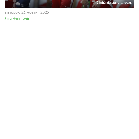
Олімпіакос / cev.eu
вівторок, 21 жовтня 2025
Ліга Чемпіонів