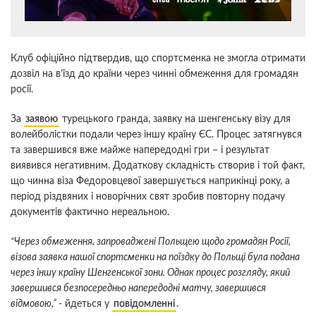
Клуб офіційно підтвердив, що спортсменка не змогла отримати
дозвіл на в’їзд до країни через чинні обмеження для громадян
росії.
За
заявою
турецького гранда, заявку на шенгенську візу для
волейболістки подали через іншу країну ЄС. Процес затягнувся
та завершився вже майже напередодні гри – і результат
виявився негативним. Додаткову складність створив і той факт,
що чинна віза Федоровцевої завершується наприкінці року, а
період різдвяних і новорічних свят зробив повторну подачу
документів фактично нереальною.
“Через обмеження, запроваджені Польщею щодо громадян Росії,
візова заявка нашої спортсменки на поїздку до Польщі була подана
через іншу країну Шенгенської зони. Однак процес розгляду, який
завершився безпосередньо напередодні матчу, завершився
відмовою,”
- йдеться у
повідомленні
.