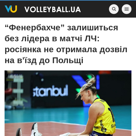
Toggle nav
“Фенербахче” залишиться
без лідера в матчі ЛЧ:
росіянка не отримала дозвіл
на в’їзд до Польщі