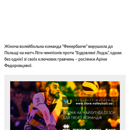
Жіноча волейбольна команда “Фенербахче” вирушила до
Польщі на матч Ліги чемпіонів проти “Будовляні Лодзь”, однак
без однієї зі своїх ключових гравчинь – росіянки Аріни
Федоровцевої.