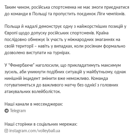
Таким чином, російська спортсменка не має змоги приєднатися
до команди в Польщі та пропустить поєдинок Ліги чемпіонів.
Польща й надалі демонструє одну з найжорсткіших позицій у
Європі щодо допуску російських спортсменів. Країна
послідовно обмежує їх участь у міжнародних змаганнях на
своїй території – навіть у випадках, коли росіянам формально
дозволено виступати на турнірах.
У “Фенербахче” наголосили, що прикладатимуть максимум
зусиль, аби уникнути подібних ситуацій у майбутньому, однак
нинішній інцидент змінити вже неможливо. Команда
готуватиметься до важливого матчу без однієї з головних
атакувальних волейболісток.
Наші канали в мессенджерах:
Telegram
Наші сторінки в соціальних мережах:
instagram.com/volleyball.ua