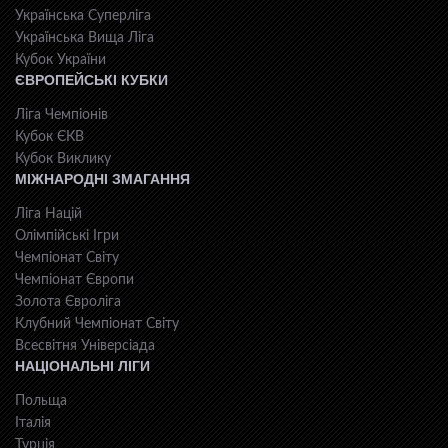
Українська Суперліга
Українська Вища Ліга
Кубок України
ЄВРОПЕЙСЬКІ КУБКИ
Ліга Чемпіонів
Кубок ЄКВ
Кубок Виклику
МІЖНАРОДНІ ЗМАГАННЯ
Ліга Націй
Олімпійські Ігри
Чемпіонат Світу
Чемпіонат Європи
Золота Євроліга
Клубний Чемпіонат Світу
Всесвiтня Унiверсiaда
НАЦІОНАЛЬНІ ЛІГИ
Польща
Італія
Турція