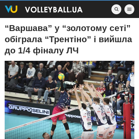
Toggle nav
“Варшава” у “золотому сеті”
обіграла “Трентіно” і вийшла
до 1/4 фіналу ЛЧ