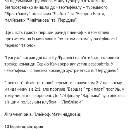
За підсумками групового етапу турніру п'ять команд
безпосередньо вийшли до чвертьфіналу – турецького
“Зіраатбанку”, польських “Люблін” та “Алюрон Варта,
італійських “Чивітанова” та “Перуджа”.
Ще шість грають перший раунд плей-оф – двоматчеві
протистояння із можливим “золотим сетом” у разі рівності
перемог та очок.
“Гуагуас” виграв дві партії у Франції і на п'ятий сет головний
тренер команди Серхіо Камареро випустив резервістів. У
чвертьфіналі іспанська команда зустрінеться із “Перуджею”.
“Трентіно” після гостьової перемоги з рахунком 3:2 на своєму
майданчику вів 2:1, але програв “Варшаві” три партії поспіль, у
тому числі дві вкорочені. До 1/4 фіналу “Варшава” зустрінеться
з іншим польським клубом – “Любліном”.
Ліга чемпіонів. Плей-оф. Матчі-відповіді
10 березня, вівторок