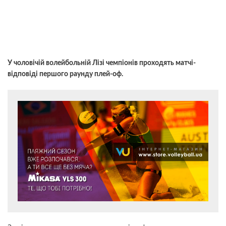
У чоловічій волейбольній Лізі чемпіонів проходять матчі-
відповіді першого раунду плей-оф.