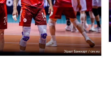
Зіраат Банккарт / cev.eu