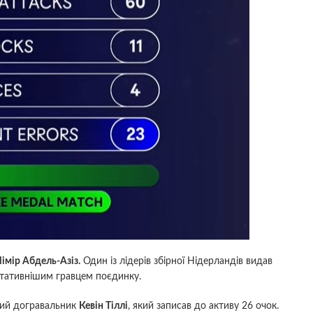
імір Абдель-Азіз.
Один із лідерів збірної Нідерландів видав
ьтативнішим гравцем поєдинку.
кий догравальник
Кевін Тіллі
, який записав до активу 26 очок.