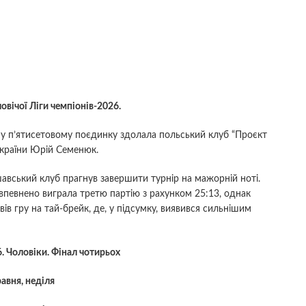
вічої Ліги чемпіонів-2026.
му п’ятисетовому поєдинку здолала польський клуб “Проєкт
 України Юрій Семенюк.
ршавський клуб прагнув завершити турнір на мажорній ноті.
впевнено виграла третю партію з рахунком 25:13, однак
ів гру на тай-брейк, де, у підсумку, виявився сильнішим
6. Чоловіки. Фінал чотирьох
равня, неділя