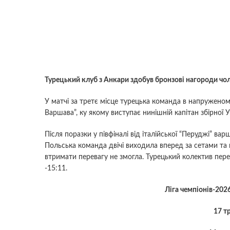
Турецький клуб з Анкари здобув бронзові нагороди чоло
У матчі за третє місце турецька команда в напружено
Варшава”, ку якому виступає нинішній капітан збірної
Після поразки у півфіналі від італійської “Перуджі” ва
Польська команда двічі виходила вперед за сетами та 
втримати перевагу не змогла. Турецький колектив перев
-15:11.
Ліга чемпіонів-202
17 т