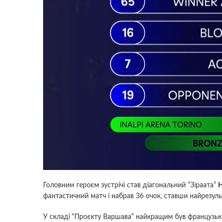
Головним героєм зустрічі став діагональний “Зіраата”
Н
фантастичний матч і набрав 36 очок, ставши найрезул
У складі “Проєкту Варшава” найкращим був французь