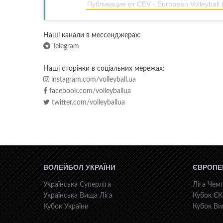
Публикация от CEV - European Volleyball 
Наші канали в мессенджерах:
Telegram
Наші сторінки в соціальних мережах:
instagram.com/volleyball.ua
facebook.com/volleyballua
twitter.com/volleyballua
ВОЛЕЙБОЛ УКРАЇНИ
ЄВРОПЕ
Українська Суперліга
Ліга Чемп
Українська Вища Ліга
Кубок Є
Кубок України
Кубок Ви