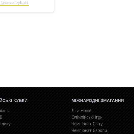
(@cevolleyball)
ЙСЬКІ КУБКИ
МІЖНАРОДНІ ЗМАГАННЯ
іонів
Ліга Націй
КВ
Олімпійські Ігри
клику
Чемпіонат Світу
Чемпіонат Європи