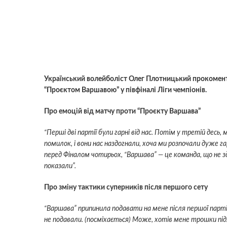
Український волейболіст Олег Плотницький прокомент
“Проєктом Варшавою” у півфіналі Ліги чемпіонів.
Про емоцій від матчу проти “Проєкту Варшава”
“Перші дві партії були гарні від нас. Потім у третій де
помилок, і вони нас наздогнали, хоча ми розпочали дуже га
перед Фіналом чотирьох, “Варшава” — це команда, що не зда
показали”.
Про зміну тактики суперників після першого сету
“Варшава” припинила подавати на мене після першої парт
не подавали. (посміхається) Може, хотів мене трошки під