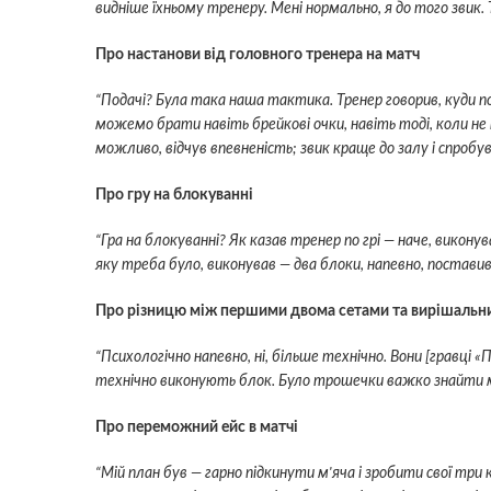
видніше їхньому тренеру. Мені нормально, я до того звик. 
Про настанови від головного тренера на матч
“Подачі? Була така наша тактика. Тренер говорив, куди п
можемо брати навіть брейкові очки, навіть тоді, коли не
можливо, відчув впевненість; звик краще до залу і спробу
Про гру на блокуванні
“Гра на блокуванні? Як казав тренер по грі — наче, виконув
яку треба було, виконував — два блоки, напевно, поставив
Про різницю між першими двома сетами та вирішальн
“Психологічно напевно, ні, більше технічно. Вони [гравці 
технічно виконують блок. Було трошечки важко знайти мен
Про переможний ейс в матчі
“Мій план був — гарно підкинути м'яча і зробити свої тр