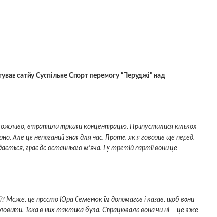
ував сатйу Суспільне Спорт перемогу “Перуджі” над
сь, можливо, втратили трішки концентрацію. Припустилися кількох
рно. Але це непоганий знак для нас. Проте, як я говорив ще перед,
ється, грає до останнього м'яча. І у третій партії вони це
ії? Може, це просто Юра Семенюк їм допомагав і казав, щоб вони
ловити. Така в них тактика була. Спрацювала вона чи ні — це вже