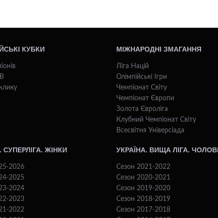
ЙСЬКІ КУБКИ
МІЖНАРОДНІ ЗМАГАННЯ
іонів
Ліга Націй
КВ
Олімпійські Ігри
клику
Чемпіонат Світу
Чемпіонат Європи
Золота Євроліга
Клубний Чемпіонат Світу
Всесвiтня Унiверсiaда
. СУПЕРЛІГА. ЖІНКИ
УКРАЇНА. ВИЩА ЛІГА. ЧОЛОВ
25-2026
Сезон 2021-2022
24-2025
Сезон 2020-2021
23-2024
Сезон 2019-2020
22-2023
Сезон 2018-2019
21-2022
Сезон 2017-2018