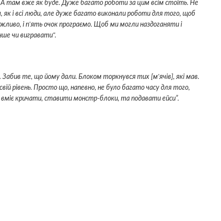
в. А там вже як буде. Дуже багато роботи за цим всім стоїть. Не
 як і всі люди, але дуже багато виконали роботи для того, щоб
ожливо, і п'ять очок програємо. Щоб ми могли наздоганяти і
нше чи вигравати".
 Забив те, що йому дали. Блоком торкнувся тих [м'ячів], які мав.
вій рівень. Просто що, напевно, не було багато часу для того,
й вміє кричати, ставити монстр-блоки, та подавати ейси”.