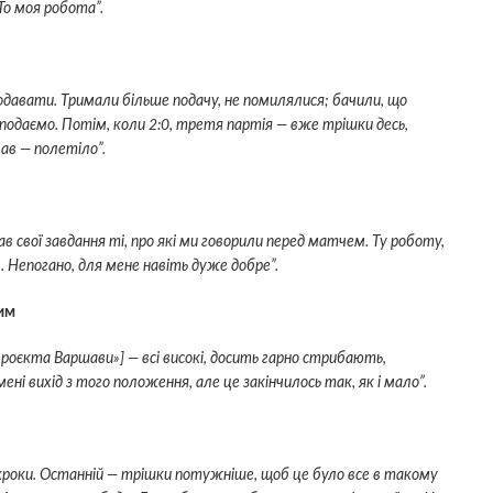
То моя робота”.
одавати. Тримали більше подачу, не помилялися; бачили, що
 подаємо. Потім, коли 2:0, третя партія — вже трішки десь,
вав — полетіло”.
ав свої завдання ті, про які ми говорили перед матчем. Ту роботу,
. Непогано, для мене навіть дуже добре”.
им
«Проєкта Варшави»] — всі високі, досить гарно стрибають,
і вихід з того положення, але це закінчилось так, як і мало”.
и кроки. Останній — трішки потужніше, щоб це було все в такому