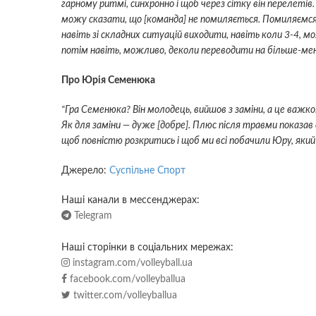
гарному ритмі, синхронно і щоб через сітку він перелеті
можу сказати, що [команда] не помиляється. Помиляємся,
навіть зі складних ситуацій виходити, навіть коли 3-4, м
потім навіть, можливо, деколи переводити на більше-ме
Про Юрія Семенюка
“Гра Семенюка? Він молодець, вийшов з заміни, а це важко.
Як для заміни — дуже [добре]. Плюс після травми показав с
щоб повністю розкритись і щоб ми всі побачили Юру, яки
Джерело:
Суспільне Спорт
Наші канали в мессенджерах:
Telegram
Наші сторінки в соціальних мережах:
instagram.com/volleyball.ua
facebook.com/volleyballua
twitter.com/volleyballua