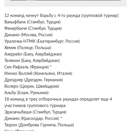
12 команд начнут борьбу с 4-го раунда (групповой турнир):
Вакыфбанк (Стамбул, Турция)
Фенербахче (Стамбул, Турция)
Динамо (Москва, Россия)
Уралочка-НТМК (Екатеринбург, Россия)
Хемик (Полице, Польша)
Азеррейл (Баку, Азербайджан)
Телеком (Баку, Азербайджан)
Сен-Рафаэль (Франция) *
Имоко Воллей (Конельяно, Италия)
Дрезднер (Дрезден, Германия)
Волеро (Цюрих, Швейцария)
Альба (Блаж, Румыния)
18 команд в трех отборочных раундах определят еще 4
участников группового турнира:
Эджзачыбаши (Стамбул, Турция)
Динамо (Краснодар, Россия) *
Таурон (Домброва Гурнича, Польша)