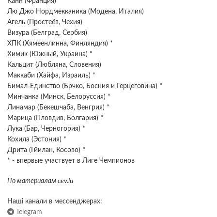
Канн (Франция)
Лю Джо Нордмекканика (Модена, Италия)
Агель (Простеёв, Чехия)
Визура (Белград, Сербия)
ХПК (Хямеенлинна, Финляндия) *
Химик (Южный, Украина) *
Кальцит (Любляна, Словения)
Маккаби (Хайфа, Израиль) *
Бимал-Единство (Брчко, Босния и Герцеговина) *
Минчанка (Минск, Белоруссия) *
Линамар (Бекешчаба, Венгрия) *
Марица (Пловдив, Болгария) *
Лука (Бар, Черногория) *
Кохила (Эстония) *
Дрита (Гйилан, Косово) *
* - впервые участвует в Лиге Чемпионов
По материалам cev.lu
Наші канали в мессенджерах:
Telegram