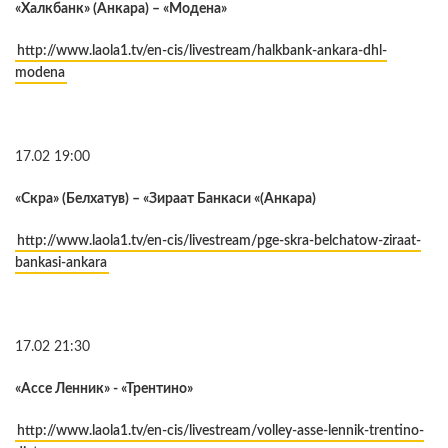
«Халкбанк» (Анкара) – «Модена»
http://www.laola1.tv/en-cis/livestream/halkbank-ankara-dhl-
modena
17.02 19:00
«Скра» (Белхатув) – «Зираат Банкаси «(Анкара)
http://www.laola1.tv/en-cis/livestream/pge-skra-belchatow-ziraat-
bankasi-ankara
17.02 21:30
«Ассе Ленник» - «Трентино»
http://www.laola1.tv/en-cis/livestream/volley-asse-lennik-trentino-