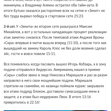
либо в блок, либо в аут. Конте сократил отставание до
минимума, а Владимир Алекно истратил оба тайм-аута. В
итоге Бутько оказался расторопнее всех на сетке и «Зенит» не
без труда вырвал победу в стартовом сете 25:23.
2-й сет.
У «Зенита» во втором сете разыгрался Максим
Михайлов, а вот у остальных нападающих процент реализации
атак заметно снизился. После темповой атаки Анджея Вроны
«Скра» впервые в матче вышла вперед (11:10), а после того как
вышедший на замену Кароль Клос не без доли везения сделал
эйс, гости и вовсе повели 15:11.
Все поменялось когда пасовать вышел Игорь Кобзарь, а в зону
подачи отправился Андерсон. Американец нашел в приеме
«Скры» слабое звено в лице Николаса Марешаля и раз за разом
направлял в него свои мощнейшие подачи. Марешаля
спрятали на скамейке, но казанцы поймали кураж: закрывали
все атаки подряд блоком, доставали сумасшедшие мячи в
защите, а в атаке был неудержим Леон. В итоге 13:16
превратились в 22:16!