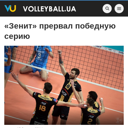
Toggle nav
«Зенит» прервал победную
серию