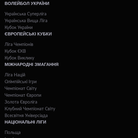
ВОЛЕЙБОЛ УКРАЇНИ
Українська Суперліга
Українська Вища Ліга
Кубок України
ЄВРОПЕЙСЬКІ КУБКИ
Ліга Чемпіонів
Кубок ЄКВ
Кубок Виклику
МІЖНАРОДНІ ЗМАГАННЯ
Ліга Націй
Олімпійські Ігри
Чемпіонат Світу
Чемпіонат Європи
Золота Євроліга
Клубний Чемпіонат Світу
Всесвiтня Унiверсiaда
НАЦІОНАЛЬНІ ЛІГИ
Польща