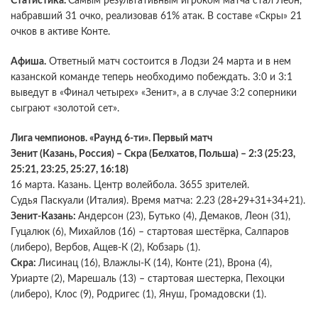
Статистика.
Самым результативным игроком матча стал Леон,
набравший 31 очко, реализовав 61% атак. В составе «Скры» 21
очков в активе Конте.
Афиша.
Ответный матч состоится в Лодзи 24 марта и в нем
казанской команде теперь необходимо побеждать. 3:0 и 3:1
выведут в «Финал четырех» «Зенит», а в случае 3:2 соперники
сыграют «золотой сет».
Лига чемпионов. «Раунд 6-ти». Первый матч
Зенит (Казань, Россия) – Скра (Белхатов, Польша) – 2:3 (25:23,
25:21, 23:25, 25:27, 16:18)
16 марта. Казань. Центр волейбола. 3655 зрителей.
Судья Паскуали (Италия). Время матча: 2.23 (28+29+31+34+21).
Зенит-Казань:
Андерсон (23), Бутько (4), Демаков, Леон (31),
Гуцалюк (6), Михайлов (16) – стартовая шестёрка, Салпаров
(либеро), Вербов, Ащев-К (2), Кобзарь (1).
Скра:
Лисинац (16), Влажлы-К (14), Конте (21), Врона (4),
Уриарте (2), Марешаль (13) – стартовая шестерка, Пехоцки
(либеро), Клос (9), Родригес (1), Януш, Громадовски (1).