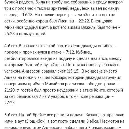
бурной радость была на трибунах, собравших в среду вечером
три с половиной тысячи зрителей, ведь Леон вывел команду
вперед – 19:18. Но поляки переигрывали «Зенит» в центре
сетки, особенно хорош был Лисинац – 22:22. В концовке
Михайлов ударил в аут, а вот его визави Влажлы был точен –
25:23 в пользу гостей.
4-й сет.
В начале четвертой партии Леон дважды ошибся в
приеме и промахнулся в атаке – 7:12. Кубинец
реабилитировался выйдя на подачу и сделав два эйса, между
которыми был тайм-аут «Скры». Погоня казанцев увенчалась
успехом. Андерсон сравнял счет (15:15). В концовке вместо
Ащева на подачу вышел Кобзарь, который дважды затруднил
соперникам приём, а Михайлов реализовал обе доигровки –
21:20. У гостей был просто неудержим в атаке Конте, который
за сет реализовал 7 из 9 ударов, в том числе решающий –
27:25.
5-й сет.
На тай-брейке все решили подачи. Казанцы отправляли
мячи в аут (5 ошибок), а вот гости сделали 3 эйса. Несмотря на
великолепную игру Андерсона, набравшего 7 очков, казанцам