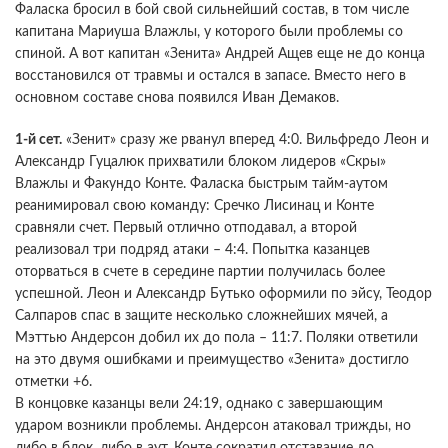
Фаласка бросил в бой свой сильнейший состав, в том числе
капитана Мариуша Влажлы, у которого были проблемы со
спиной. А вот капитан «Зенита» Андрей Ащев еще не до конца
восстановился от травмы и остался в запасе. Вместо него в
основном составе снова появился Иван Демаков.
1-й сет.
«Зенит» сразу же рванул вперед 4:0. Вильфредо Леон и
Александр Гуцалюк прихватили блоком лидеров «Скры»
Влажлы и Факундо Конте. Фаласка быстрым тайм-аутом
реанимировал свою команду: Сречко Лисинац и Конте
сравняли счет. Первый отлично отподавал, а второй
реализовал три подряд атаки – 4:4. Попытка казанцев
оторваться в счете в середине партии получилась более
успешной. Леон и Александр Бутько оформили по эйсу, Теодор
Салпаров спас в защите несколько сложнейших мячей, а
Мэттью Андерсон добил их до пола – 11:7. Поляки ответили
на это двумя ошибками и преимущество «Зенита» достигло
отметки +6.
В концовке казанцы вели 24:19, однако с завершающим
ударом возникли проблемы. Андерсон атаковал трижды, но