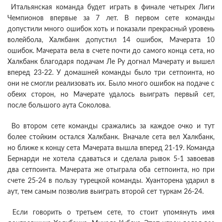
Итальянская команда будет играть в финале четырех Лиги
Чемпионов впервые за 7 лет. В первом сете команды
допустили много ошибок хоть и показали прекрасный уровень
волейбола, Халкбанк допустил 14 ошибок, Мачерата 10
ошибок. Мачерата вела в счете почти до самого конца сета, но
Халкбанк благодаря подачам Ле Ру догнал Мачерату и вышел
вперед 23-22. У домашней команды было три сетпоинта, но
они не смогли реализовать их. Было много ошибок на подаче с
обеих сторон, но Мачерате удалось выиграть первый сет,
после большого аута Соколова.
Во втором сете команды сражались за каждое очко и тут
более стойким остался Халкбанк. Вначале сета вел Халкбанк,
но ближе к концу сета Мачерата вышла вперед 21-19. Команда
Бернарди не хотела сдаваться и сделала рывок 5-1 завоевав
два сетпоинта. Мачерата же отыграла оба сетпоинта, но при
счете 25-24 в пользу турецкой команды. Хуанторена ударил в
аут, тем самым позволив выиграть второй сет туркам 26-24.
Если говорить о третьем сете, то стоит упомянуть имя