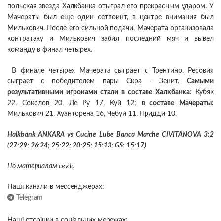
польская звезда Халкбанка отыграл его прекрасным ударом. У
Мачераты был еще один сетпоинт, в центре внимания был
Милькович. После его сильной подачи, Мачерата организовала
контратаку и Милькович забил последний мяч и вывел
команду в финал четырех.
В финале четырех Мачерата сыграет с Трентино, Ресовия
сыграет с победителем пары Скра - Зенит.
Самыми
результативными игроками стали в составе Халкбанка:
Кубяк
22, Соколов 20, Ле Ру 17, Куй 12;
в составе Мачераты:
Милькович 21, Хуанторена 16, Чебуй 11, Придди 10.
Halkbank ANKARA vs Cucine Lube Banca Marche CIVITANOVA 3:2
(27:29; 26:24; 25:22; 20:25; 15:13; GS: 15:17)
По материалам cev.lu
Наші канали в мессенджерах:
Telegram
Наші сторінки в соціальних мережах: