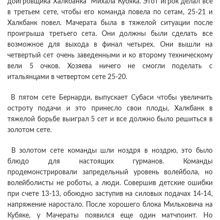
доигровщика Халкбанка Михала Кубяка. Этот игрок делал все
в третьем сете, чтобы его команда повела по сетам, 25-21 и
Халкбанк повел. Мачерата была в тяжелой ситуации после
проигрыша третьего сета. Они должны были сделать все
возможное для выхода в финал четырех. Они вышли на
четвертый сет очень заведенными и ко второму техническому
вели 5 очков. Хозяева ничего не смогли поделать с
итальянцами в четвертом сете 25-20.
В пятом сете Бернарди, выпускает Субаси чтобы увеличить
остроту подачи и это принесло свои плоды, Халкбанк в
тяжелой борьбе выиграл 5 сет и все должно было решиться в
золотом сете.
В золотом сете команды шли ноздря в ноздрю, это было
блюдо для настоящих гурманов. Команды
продемонстрировали запредельный уровень волейбола, но
волейболисты не роботы, а люди. Совершив детские ошибки
при счете 13-13, обоюдно заступив на силовых подачах 14-14,
напряжение наростало. После хорошего блока Мильковича на
Кубяке, у Мачераты появился еще один матчпоинт. Но