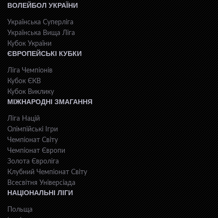
ВОЛЕЙБОЛ УКРАЇНИ
Українська Суперліга
Українська Вища Ліга
Кубок України
ЄВРОПЕЙСЬКІ КУБКИ
Ліга Чемпіонів
Кубок ЄКВ
Кубок Виклику
МІЖНАРОДНІ ЗМАГАННЯ
Ліга Націй
Олімпійські Ігри
Чемпіонат Світу
Чемпіонат Європи
Золота Євроліга
Клубний Чемпіонат Світу
Всесвiтня Унiверсiaда
НАЦІОНАЛЬНІ ЛІГИ
Польща