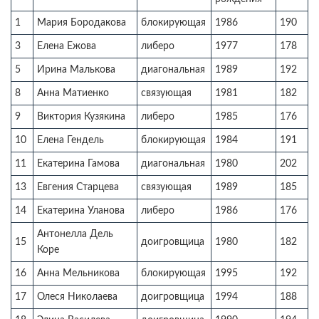
1
Мария Бородакова
блокирующая
1986
190
3
Елена Ежова
либеро
1977
178
5
Ирина Малькова
диагональная
1989
192
8
Анна Матиенко
связующая
1981
182
9
Виктория Кузякина
либеро
1985
176
10
Елена Гендель
блокирующая
1984
191
11
Екатерина Гамова
диагональная
1980
202
13
Евгения Старцева
связующая
1989
185
14
Екатерина Уланова
либеро
1986
176
Антонелла Дель
15
доигровщица
1980
182
Коре
16
Анна Мельникова
блокирующая
1995
192
17
Олеся Николаева
доигровщица
1994
188