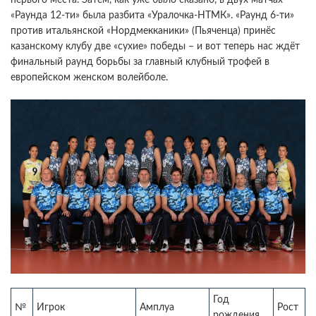
«Раунда 12-ти» была разбита «Уралочка-НТМК». «Раунд 6-ти»
против итальянской «Нордмекканики» (Пьяченца) принёс
казанскому клубу две «сухие» победы – и вот теперь нас ждёт
финальный раунд борьбы за главный клубный трофей в
европейском женском волейболе.
Год
№
Игрок
Амплуа
Рост
рождения