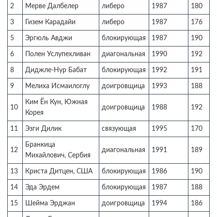
2
Мерве Далбелер
либеро
1987
180
3
Гизем Карадайи
либеро
1987
176
5
Эргюль Авджи
блокирующая
1987
190
6
Полен Услупехливан
диагональная
1990
192
8
Диджле-Нур Бабат
блокирующая
1992
191
9
Мелиха Исмаилоглу
доигровщица
1993
188
Ким Ён Кун, Южная
10
доигровщица
1988
192
Корея
11
Эзги Дилик
связующая
1995
170
Бранкица
12
диагональная
1991
189
Михайлович, Сербия
13
Криста Дитцен, США
блокирующая
1986
190
14
Эда Эрдем
блокирующая
1987
188
15
Шейма Эрджан
доигровщица
1994
186