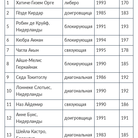
1
Хатиче-Гизем Орге
либеро
1993
170
2
Гёзде Кирдар
доигровщица
1985
183
Робин де Круйф,
5
блокирующая
1991
193
Нидерланды
6
Кюбра Акман
блокирующая
1994
197
7
Чагла Акын
связующая
1995
178
Айше-Мелис
8
блокирующая
1990
185
Гюркайнак
9
Седа Токитоглу
диагональная
1986
192
Лоннеке Слотьес,
10
диагональная
1990
192
Нидерланды
11
Наз Айдемир
связующая
1990
186
Анне Буис,
12
доигровщица
1991
191
Нидерланды
Шейла Кастро,
13
диагональная
1983
185