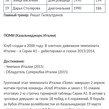
18
Элица Василева
доигровщица
1990
194
19
Дарья Столярова
диагональная
1990
186
Главный тренер:
Ришат Гилязутдинов
ПОМИ (Казальмаджоре, Италия)
Клуб создан в 2008 году. В элитном дивизионе чемпионата
Италии – в Серии А1 – дебютировал в сезоне 2013/2014.
Достижения:
- Чемпион Италии (2015)
- Обладатель Суперкубка Италии (2015)
Групповой этап чемпионата Италии «Поми» завершил 2 апреля
матчем против команды «Клуб Италия» и занял с 55 очками
итоговую 2-ю строчку турнирной таблицы Серии А1. В активе у
«розовых девушек» за сезон 18 побед и 6 поражений. В борьбе
за Кубок Италии волейболистки из Казальмаджоре 19 марта