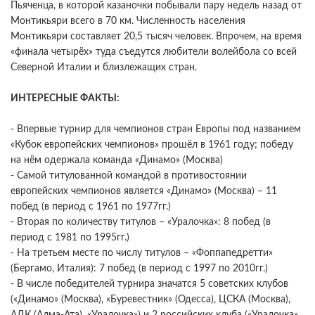
Пьяченца, в которой казаночки побывали пару недель назад от
Монтикьяри всего в 70 км. Численность населения
Монтикьяри составляет 20,5 тысяч человек. Впрочем, на время
«финала четырёх» туда съедутся любители волейбола со всей
Северной Италии и близлежащих стран.
ИНТЕРЕСНЫЕ ФАКТЫ:
- Впервые турнир для чемпионов стран Европы под названием
«Кубок европейских чемпионов» прошёл в 1961 году; победу
на нём одержала команда «Динамо» (Москва)
- Самой титулованной командой в противостоянии
европейских чемпионов является «Динамо» (Москва) – 11
побед (в период с 1961 по 1977гг.)
- Вторая по количеству титулов – «Уралочка»: 8 побед (в
период с 1981 по 1995гг.)
- На третьем месте по числу титулов – «Фоппапедретти»
(Бергамо, Италия): 7 побед (в период с 1997 по 2010гг.)
- В числе победителей турнира значатся 5 советских клубов
(«Динамо» (Москва), «Буревестник» (Одесса), ЦСКА (Москва),
АДК (Алма-Ата), «Уралочка») и 2 российских клуба («Уралочка»