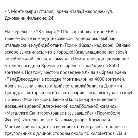
- г. Монтикьяри (Италия), арена «ПалаДжеордже» (ул.
Джованни Фальконе, 24)
На жеребьёвке 28 января 2016г. в штаб-квартире ЕКВ в
Люксембурге командой-хозяйкой турнира был выбран
итальянский клуб-дебютант «Поми» (Казальмаджоре). Однако
вскоре выяснилось, что в городке Казальмаджоре нет своей
волейбольной арены, а команда «Поми» проводит домашние
матчи в соседней Кремоне на арене «ПалаРади» на 3500
зрителей. Поэтому местом проведения была выбрана арена
«ПалаДжеордже» в городке Монтикьяри на 4000 зрителей.
Арена названа в честь индийского волейболиста Джимми
Джорджа, который погиб в автоаварии, когда выступал за клуб
«Габека» (Монтикьяри). Также «ПалаДжеордже» является
домашней ареной для женской волейбольной команды
«Металлеге Санитарс» (ранее называвшейся «Промоболл
Флеро»). Интересно, что Казальмаджоре, Кремона и
Монтикьяри находятся в вершинах почти равностороннего
треугольника с длиной стороны около 40 километров. Да и