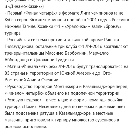
и «Динамо-Казань»)
- Первый «Финал четырёх» в формате Лиги чемпионов (а не
Кубка европейских чемпионов) прошёл в 2001 году в России в
Нижнем Тагиле. Хозяйки Ф4 – «Уралочка» – взяли «бронзу»
турнира
- Российская система против итальянской: кроме Ришата
Гилязутдинова, остальные три клуба Ф4 ЛЧ-2016 возглавляют
тренеры-итальянцы Массимо Барболини, Марчелло
Аббонданца и Джованни Гуидетти
- Матчи «Финала четырёх» ЛЧ-2016 будут транслироваться на
83 страны и территории от Южной Америки до Юго-
Восточной Азии и Океании
- Руководство городков Монтикьяри и Казальмаджоре перед
«Финалом четырёх» объявило на подопечной территории
«Розовую неделю» – в честь цвета формы команды-хозяйки
турнира «Поми». Несколько дней по вечерам в розовый цвет
была подсвечена ратуша в Казальмаджоре, а местные
магазины приготовили к турниру множество сувениров в
розовом исполнении.