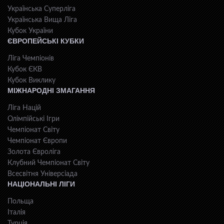
Українська Суперліга
Українська Вища Ліга
Кубок України
ЄВРОПЕЙСЬКІ КУБКИ
Ліга Чемпіонів
Кубок ЄКВ
Кубок Виклику
МІЖНАРОДНІ ЗМАГАННЯ
Ліга Націй
Олімпійські Ігри
Чемпіонат Світу
Чемпіонат Європи
Золота Євроліга
Клубний Чемпіонат Світу
Всесвiтня Унiверсiaда
НАЦІОНАЛЬНІ ЛІГИ
Польща
Італія
Турція