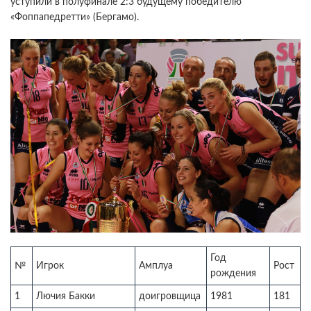
уступили в полуфинале 2:3 будущему победителю
«Фоппапедретти» (Бергамо).
Год
№
Игрок
Амплуа
Рост
рождения
1
Лючия Бакки
доигровщица
1981
181