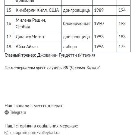
Бразилия
15
Кимберли Хилл, США
доигровщица
1989
194
Милена Рашич,
16
блокирующая
1990
193
Сербия
17
Джансу Четин
доигровщица
1993
183
18
Айча Айкач
либеро
1996
175
Главный тренер:
Джованни Гуидетти (Италия)
По материалам пресс-службы ВК "Динамо-Казань"
Наші канали в мессенджерах:
Telegram
Наші сторінки в соціальних мережах:
instagram.com/volleyball.ua