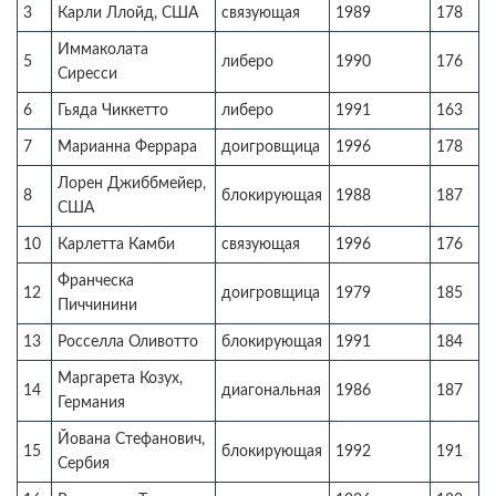
3
Карли Ллойд, США
связующая
1989
178
Иммаколата
5
либеро
1990
176
Сиресси
6
Гьяда Чиккетто
либеро
1991
163
7
Марианна Феррара
доигровщица
1996
178
Лорен Джиббмейер,
8
блокирующая
1988
187
США
10
Карлетта Камби
связующая
1996
176
Франческа
12
доигровщица
1979
185
Пиччинини
13
Росселла Оливотто
блокирующая
1991
184
Маргарета Козух,
14
диагональная
1986
187
Германия
Йована Стефанович,
15
блокирующая
1992
191
Сербия