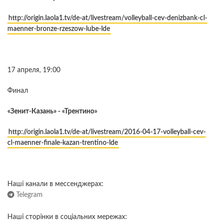
http://origin.laola1.tv/de-at/livestream/volleyball-cev-denizbank-cl-
maenner-bronze-rzeszow-lube-lde
17 апреля, 19:00
Финал
«Зенит-Казань» - «Трентино»
http://origin.laola1.tv/de-at/livestream/2016-04-17-volleyball-cev-
cl-maenner-finale-kazan-trentino-lde
Наші канали в мессенджерах:
Telegram
Наші сторінки в соціальних мережах: