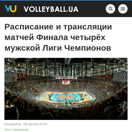
Toggle nav
Расписание и трансляции
матчей Финала четырёх
мужской Лиги Чемпионов
понеділок, 18 квітня 2016
Ліга Чемпіонів