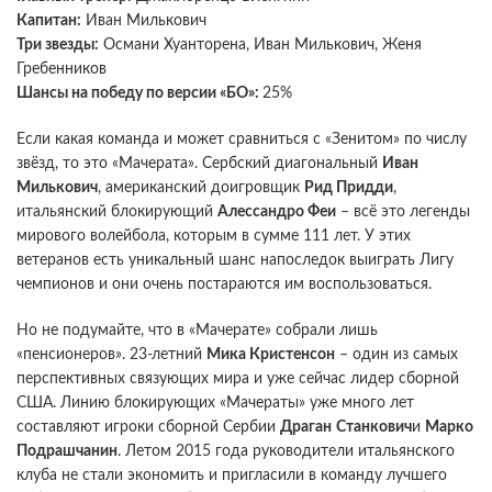
Капитан:
Иван Милькович
Три звезды:
Османи Хуанторена, Иван Милькович, Женя
Гребенников
Шансы на победу по версии «БО»:
25%
Если какая команда и может сравниться с «Зенитом» по числу
звёзд, то это «Мачерата». Сербский диагональный
Иван
Милькович
, американский доигровщик
Рид Придди
,
итальянский блокирующий
Алессандро Феи
– всё это легенды
мирового волейбола, которым в сумме 111 лет. У этих
ветеранов есть уникальный шанс напоследок выиграть Лигу
чемпионов и они очень постараются им воспользоваться.
Но не подумайте, что в «Мачерате» собрали лишь
«пенсионеров». 23-летний
Мика Кристенсон
– один из самых
перспективных связующих мира и уже сейчас лидер сборной
США. Линию блокирующих «Мачераты» уже много лет
составляют игроки сборной Сербии
Драган
Станкович
и
Марко
Подрашчанин
. Летом 2015 года руководители итальянского
клуба не стали экономить и пригласили в команду лучшего