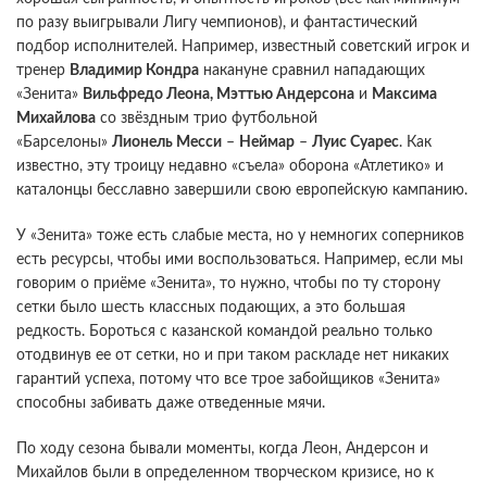
по разу выигрывали Лигу чемпионов), и фантастический
подбор исполнителей. Например, известный советский игрок и
тренер
Владимир Кондра
накануне сравнил нападающих
«Зенита»
Вильфредо Леона, Мэттью Андерсона
и
Максима
Михайлова
со звёздным трио футбольной
«Барселоны»
Лионель Месси
–
Неймар
–
Луис Суарес
. Как
известно, эту троицу недавно «съела» оборона «Атлетико» и
каталонцы бесславно завершили свою европейскую кампанию.
У «Зенита» тоже есть слабые места, но у немногих соперников
есть ресурсы, чтобы ими воспользоваться. Например, если мы
говорим о приёме «Зенита», то нужно, чтобы по ту сторону
сетки было шесть классных подающих, а это большая
редкость. Бороться с казанской командой реально только
отодвинув ее от сетки, но и при таком раскладе нет никаких
гарантий успеха, потому что все трое забойщиков «Зенита»
способны забивать даже отведенные мячи.
По ходу сезона бывали моменты, когда Леон, Андерсон и
Михайлов были в определенном творческом кризисе, но к