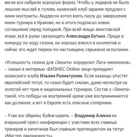
весне все набрали хорошую форму. Чтобы у лидеров не было
лишних мыслей в голове, казанский клуб заранее продлил с
ними контракты. Андерсон хотел взять паузу до завершения
мини-турнира в Кракове, но в итоге подписал новое
соглашение перед поездкой. При всей мощи зенитовской
атаки, всё в руках связующего
Александра Бутько
. Придя в
команду по ходу сезона, он хорошо влился в коллектив и
сейчас его ждет первое по-настоящему серьезное испытание.
«Успешность сезона для «Зенита» определит Лига чемпионов»,
– сказал в интервью «БИЗНЕС Online» вице-президент
казанского клуба
Ильхам Рахматуллин
. Если казанцы упустят
европейский титул, то сезон будет смазан, даже несмотря на
золотой хет-трик в национальных турнирах. Состав у «Зенита»
такой, что победы на внутренней арене уже воспринимаются
как должное, а вот в Европе есть опасные соперники.
–
У нас все здоровы, будем играть
, –
Владимир
Алекно
на
вчерашней пресс-конференции с участием всех главных
тренеров и капитанов был главным претендентом на титул
«Мистер лаконичность».