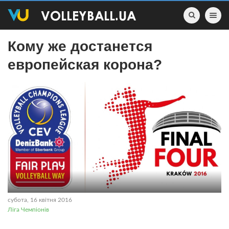
Toggle nav
Кому же достанется
европейская корона?
субота, 16 квітня 2016
Ліга Чемпіонів