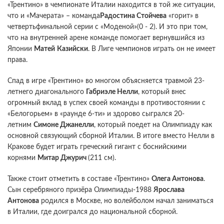
«Трентино» в чемпионате Италии находится в той же ситуации,
что и «Мачерата» – команда
Радостина Стойчева
«горит» в
четвертьфинальной серии с «Моденой»(0 - 2). И это при том,
что на внутренней арене команде помогает вернувшийся из
Японии
Матей
Казийски
. В Лиге чемпионов играть он не имеет
права.
Спад в игре «Трентино» во многом объясняется травмой 23-
летнего диагонального
Габриэле Нелли
, который внес
огромный вклад в успех своей команды в противостоянии с
«Белогорьем» в «раунде 6-ти» и здорово сыгрался 20-
летним
Симоне Джанелли
, который поедет на Олимпиаду как
основной связующий сборной Италии. В итоге вместо Нелли в
Кракове будет играть греческий гигант с боснийскими
корнями
Митар Джурич
(211 см).
Также стоит отметить в составе «Трентино»
Олега Антонова
.
Сын серебряного призёра Олимпиады-1988
Ярослава
Антонова
родился в Москве, но волейболом начал заниматься
в Италии, где доигрался до национальной сборной.