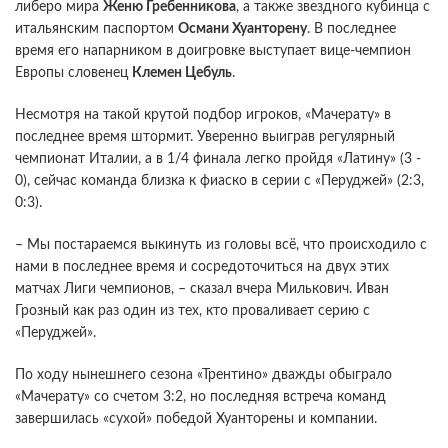
либеро мира
Женю Гребенникова
, а также звездного кубинца с
итальянским паспортом
Османи Хуанторену
. В последнее
время его напарником в доигровке выступает вице-чемпион
Европы словенец
Клемен Цебуль
.
Несмотря на такой крутой подбор игроков, «Мачерату» в
последнее время штормит. Уверенно выиграв регулярный
чемпионат Италии, а в 1/4 финала легко пройдя «Латину» (3 -
0), сейчас команда близка к фиаско в серии с «Перуджей» (2:3,
0:3).
– Мы постараемся выкинуть из головы всё, что происходило с
нами в последнее время и сосредоточиться на двух этих
матчах Лиги чемпионов, – сказал вчера Милькович. Иван
Грозный как раз один из тех, кто проваливает серию с
«Перуджей».
По ходу нынешнего сезона «Трентино» дважды обыграло
«Мачерату» со счетом 3:2, но последняя встреча команд
завершилась «сухой» победой Хуанторены и компании.