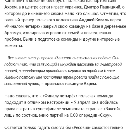
Капитанит в команде белорус с польским паспортом
Алег
Ахрем
, а в центре сетки играет украинец
Дмитро Пашицкий
, о
котором до нынешнего сезона мало кто слышал. Отметим, что
главный тренер польского коллектива
Анджей Коваль
перед
«Финалом четырех» закрыл свою команду на базе в деревеньке
Арламув, изолировав игроков от семей и повседневных
проблем. Были в подготовке команды и другие интересные
моменты.
– Все знают, что у игроков «Зенита» очень сильная подача. Они
подают так, что связующий вынужден пасовать за 3-метровой
линией, а нападающим приходится играть на тройном блоке.
Именно поэтому мы постоянно тренировали приём с помощью
специальной пушки
, –
признался накануне Ахрем.
Надо сказать, что к «Финалу четырёх» польская команда
подходит в отличном настроении – 9 апреля она добилась
права сыграть в суперфинале чемпионата страны с «Заксой»,
лишь по соотношению партий на 0,03 опередив «Скру».
Остается только гадать смогла бы «Ресовия» самостоятельно