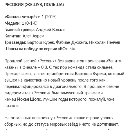
РЕСОВИЯ (ЖЕШУВ, ПОЛЬША)
«Финалы четырёх»:
1 (2015)
Медали:
1 (0-1-0)
Главный тренер:
Анджей Коваль
Капитан:
Алег Ахрем
Три звезды:
Бартош Курек, Фабиан Джижга, Николай Пенчев
Шансы на победу по версии «БО»:
5%
Прошлой весной «Ресовия» без вариантов проиграла «Зениту-
казань» в финале – 0:3. С тех пор команда стала сильнее.
Прежде всего, за счет приобретения
Бартоша Курека
, который
вышел на качественно новый уровень после того как
переквалифицировался в диагонального. В прошлом сезоне
лидером атак «Ресовии» был замученный травмами
немец
Йохан Шопс
, лучшие годы которого, пожалуй, уже
позади.
На остальных позициях у «Ресовии» также игроки уровня
сборных, но до статуса мировых звёзд никто не дотягивает.