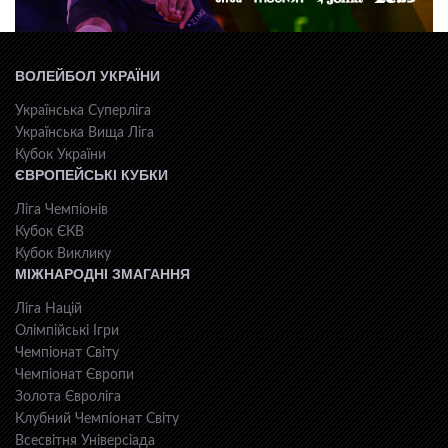
ВОЛЕЙБОЛ УКРАЇНИ
Українська Суперліга
Українська Вища Ліга
Кубок України
ЄВРОПЕЙСЬКІ КУБКИ
Ліга Чемпіонів
Кубок ЄКВ
Кубок Виклику
МІЖНАРОДНІ ЗМАГАННЯ
Ліга Націй
Олімпійські Ігри
Чемпіонат Світу
Чемпіонат Європи
Золота Євроліга
Клубний Чемпіонат Світу
Всесвiтня Унiверсiaда