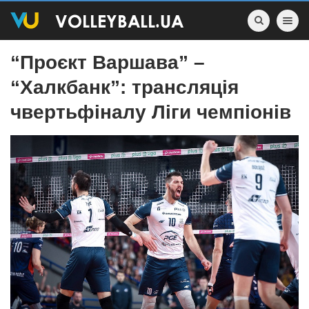
Toggle nav
“Проєкт Варшава” –
“Халкбанк”: трансляція
чвертьфіналу Ліги чемпіонів