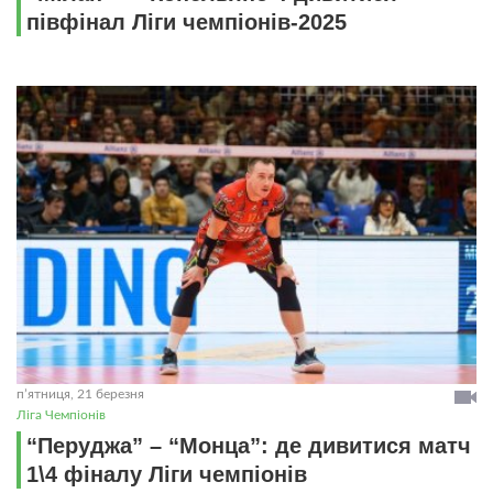
півфінал Ліги чемпіонів-2025
пʼятниця, 21 березня
Ліга Чемпіонів
“Перуджа” – “Монца”: де дивитися матч
1\4 фіналу Ліги чемпіонів