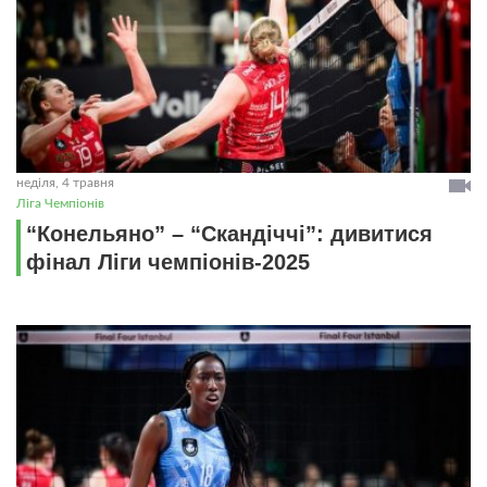
неділя, 4 травня
Ліга Чемпіонів
“Конельяно” – “Скандіччі”: дивитися
фінал Ліги чемпіонів-2025