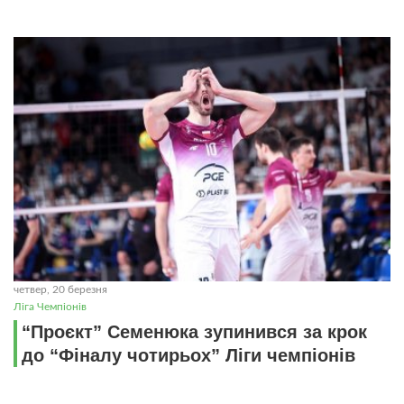
четвер, 20 березня
Ліга Чемпіонів
“Проєкт” Семенюка зупинився за крок
до “Фіналу чотирьох” Ліги чемпіонів