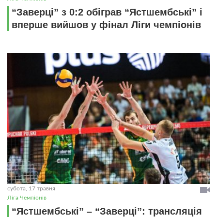
“Заверці” з 0:2 обіграв “Ястшембські” і
вперше вийшов у фінал Ліги чемпіонів
субота, 17 травня
Ліга Чемпіонів
“Ястшембські” – “Заверці”: трансляція