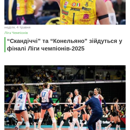
неділя, 4 травня
Ліга Чемпіонів
“Скандіччі” та “Конельяно” зійдуться у
фіналі Ліги чемпіонів-2025