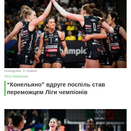
понеділок, 5 травня
Ліга Чемпіонів
“Конельяно” вдруге поспіль став
переможцем Ліги чемпіонів