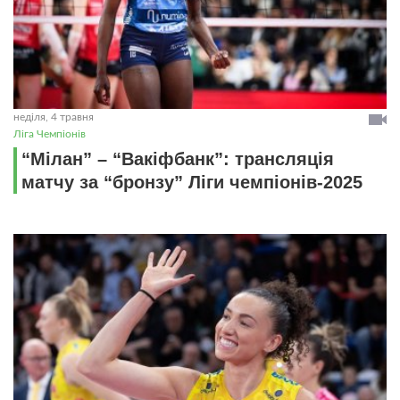
неділя, 4 травня
Ліга Чемпіонів
“Мілан” – “Вакіфбанк”: трансляція
матчу за “бронзу” Ліги чемпіонів-2025