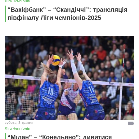
Ліга Чемпіонів
“Вакіфбанк” – “Скандіччі”: трансляція
півфіналу Ліги чемпіонів-2025
субота, 3 травня
Ліга Чемпіонів
“Мілан” – “Конельяно”: дивитися