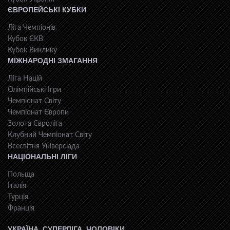
ЄВРОПЕЙСЬКІ КУБКИ
Ліга Чемпіонів
Кубок ЄКВ
Кубок Виклику
МІЖНАРОДНІ ЗМАГАННЯ
Ліга Націй
Олімпійські Ігри
Чемпіонат Світу
Чемпіонат Європи
Золота Євроліга
Клубний Чемпіонат Світу
Всесвiтня Унiверсiaда
НАЦІОНАЛЬНІ ЛІГИ
Польща
Італія
Турція
Франція
УКРАЇНА. СУПЕРЛІГА. ЧОЛОВІКИ