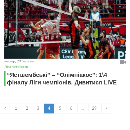
четвер, 20 березня
Ліга Чемпіонів
“Ястшембські” – “Олімпіакос”: 1\4
фіналу Ліги чемпіонів. Дивитися LIVE
1
2
3
4
5
6
…
29