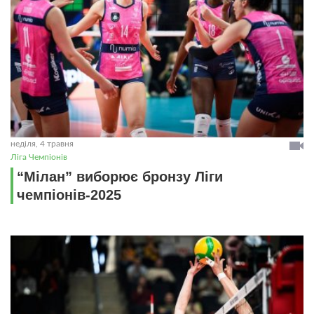
неділя, 4 травня
Ліга Чемпіонів
“Мілан” виборює бронзу Ліги
чемпіонів-2025