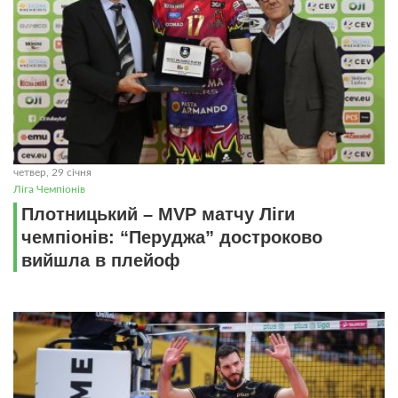
четвер, 29 січня
Ліга Чемпіонів
Плотницький – MVP матчу Ліги
чемпіонів: “Перуджа” достроково
вийшла в плейоф