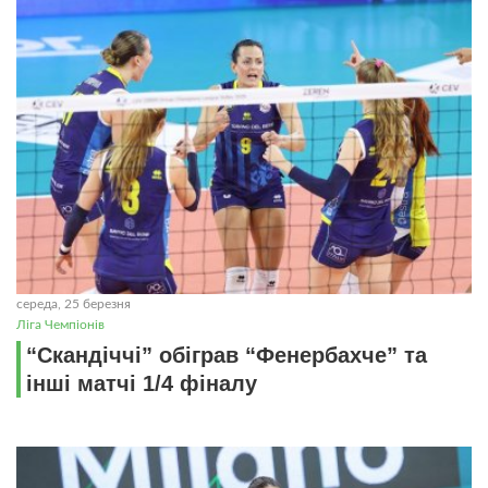
середа, 25 березня
Ліга Чемпіонів
“Скандіччі” обіграв “Фенербахче” та
інші матчі 1/4 фіналу