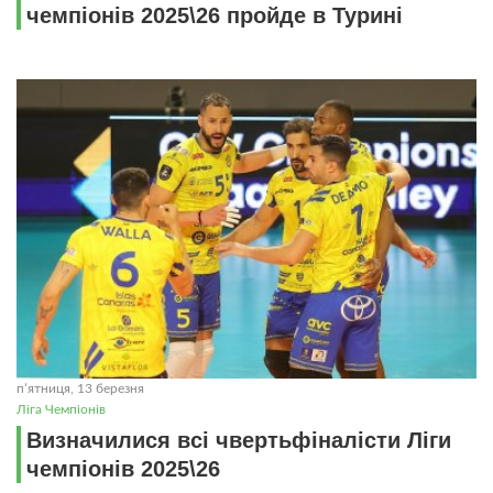
чемпіонів 2025\26 пройде в Турині
пʼятниця, 13 березня
Ліга Чемпіонів
Визначилися всі чвертьфіналісти Ліги
чемпіонів 2025\26