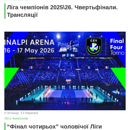
Ліга чемпіонів 2025\26. Чвертьфінали.
Трансляції
пʼятниця, 13 березня
Ліга Чемпіонів
“Фінал чотирьох” чоловічої Ліги