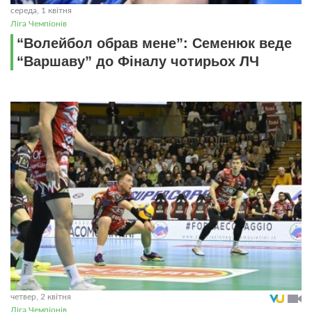
середа, 1 квітня
Ліга Чемпіонів
“Волейбол обрав мене”: Семенюк веде
“Варшаву” до Фіналу чотирьох ЛЧ
четвер, 2 квітня
Ліга Чемпіонів