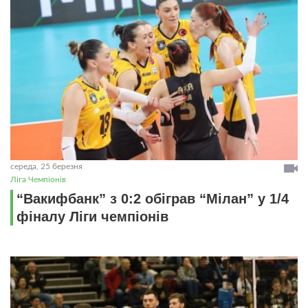
середа, 25 березня
Ліга Чемпіонів
“Вакифбанк” з 0:2 обіграв “Мілан” у 1/4
фіналу Ліги чемпіонів