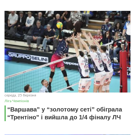
середа, 25 березня
Ліга Чемпіонів
“Варшава” у “золотому сеті” обіграла
“Трентіно” і вийшла до 1/4 фіналу ЛЧ