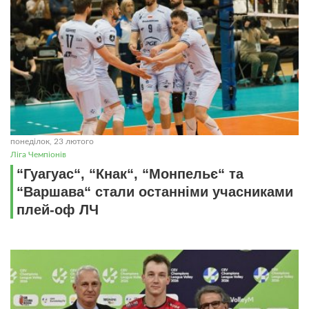
понеділок, 23 лютого
Ліга Чемпіонів
“Гуагуас“, “Кнак“, “Монпельє“ та
“Варшава“ стали останніми учасниками
плей-оф ЛЧ