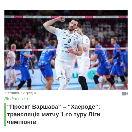
пʼятниця, 12 грудня
Ліга Чемпіонів
“Проєкт Варшава” – “Хасроде”:
трансляція матчу 1-го туру Ліги
чемпіонів