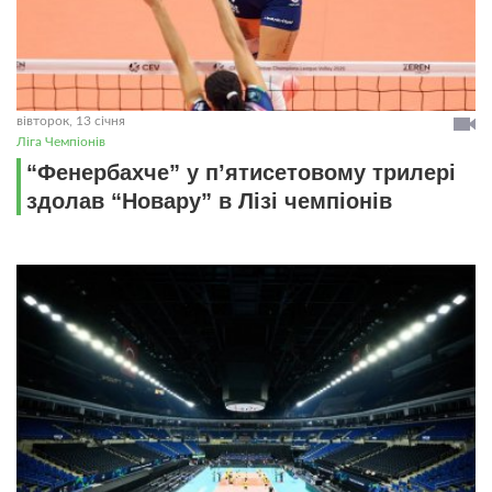
вівторок, 13 січня
Ліга Чемпіонів
“Фенербахче” у п’ятисетовому трилері
здолав “Новару” в Лізі чемпіонів