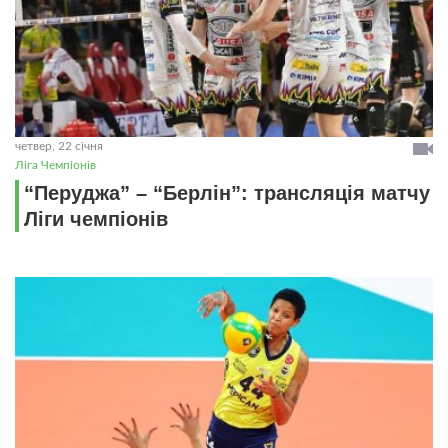
четвер, 22 січня
Ліга Чемпіонів
“Перуджа” – “Берлін”: трансляція матчу
Ліги чемпіонів