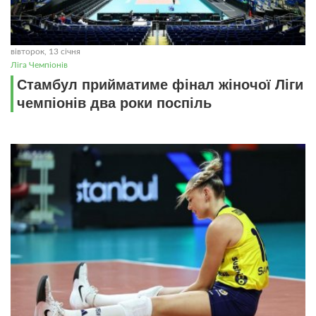
вівторок, 13 січня
Ліга Чемпіонів
Стамбул прийматиме фінал жіночої Ліги
чемпіонів два роки поспіль