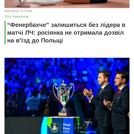
вівторок, 6 січня
Ліга Чемпіонів
“Фенербахче” залишиться без лідера в
матчі ЛЧ: росіянка не отримала дозвіл
на в’їзд до Польщі