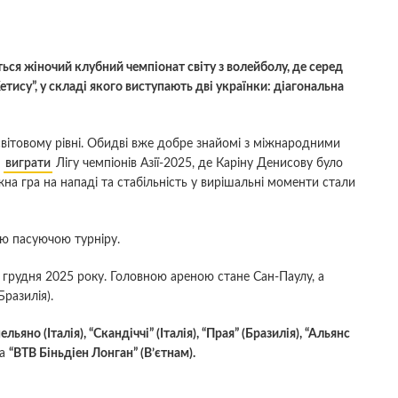
ься жіночий клубний чемпіонат світу з волейболу, де серед
етису”, у складі якого виступають дві українки: діагональна
світовому рівні. Обидві вже добре знайомі з міжнародними
”
виграти
Лігу чемпіонів Азії-2025, де Каріну Денисову було
на гра на нападі та стабільність у вирішальні моменти стали
ю пасуючою турніру.
 грудня 2025 року. Головною ареною стане Сан-Паулу, а
разилія).
льяно (Італія), “Скандіччі” (Італія), “Прая” (Бразилія), “Альянс
а
“ВТВ Біньдіен Лонган” (В’єтнам).