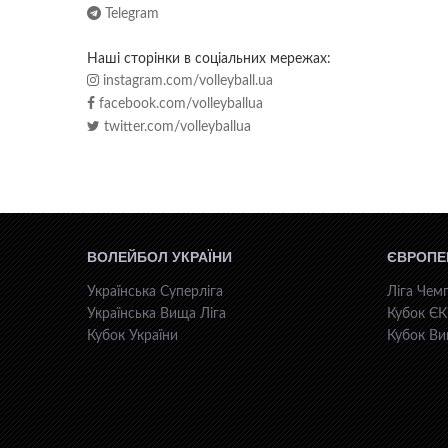
Telegram
Наші сторінки в соціальних мережах:
instagram.com/volleyball.ua
facebook.com/volleyballua
twitter.com/volleyballua
ВОЛЕЙБОЛ УКРАЇНИ
ЄВРОПЕ
Українська Суперліга
Ліга Чемп
Українська Вища Ліга
Кубок Є
Кубок України
Кубок Ви