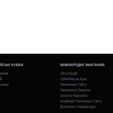
ЙСЬКІ КУБКИ
МІЖНАРОДНІ ЗМАГАННЯ
іонів
Ліга Націй
КВ
Олімпійські Ігри
клику
Чемпіонат Світу
Чемпіонат Європи
Золота Євроліга
Клубний Чемпіонат Світу
Всесвiтня Унiверсiaда