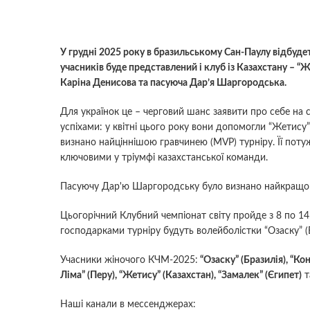
У грудні 2025 року в бразильському Сан-Паулу відбудет
учасників буде представлений і клуб із Казахстану – “Ж
Каріна Денисова та пасуюча Дар’я Шаргородська.
Для українок це – черговий шанс заявити про себе на 
успіхами: у квітні цього року вони допомогли “Жетису
визнано найціннішою гравчинею (MVP) турніру. Її потуж
ключовими у тріумфі казахстанської команди.
Пасуючу Дар'ю Шаргородську було визнано найкращо
Цьогорічний Клубний чемпіонат світу пройде з 8 по 14
господарками турніру будуть волейболістки “Озаску” (Б
Учасники жіночого КЧМ-2025:
“Озаску” (Бразилія), “Коне
Ліма” (Перу), “Жетису” (Казахстан), “Замалек” (Єгипет)
т
Наші канали в мессенджерах: