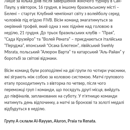
Лише за кілька днів після завершення жіночого турніру в Сан-
Паулу, у вівторок, 16 грудня, в іншому бразильському місті –
Белені – стартує Клубний чемпіонат світу з волейболу серед
чоловіків під егідою FIVB. Вісім команд змагатимуться за
омріяний трофей, який одна з них підніме над головою в
неділю, 21 грудня. До трьох бразильських клубів – “Прая”,
“Сада Крузейро” та “Волей Рената” – приєднаються італійська
“Перуджа”, японський “Осака Блютеон”, лівійський Swehly
Misrata, польський “Алюрон Варта” та катарський “Аль-Райан” у
боротьбі за світові відзнаки.
Вісім команд були розподілені на дві групи по чотири учасники,
які зіграють між собою за коловою системою. Матчі групового
етапу проходитимуть з вівторка по четвер, після чого
переможці груп і команди, що посядуть другі місця, вийдуть
до півфіналів, запланованих на суботу. У п’ятницю команди
матимуть день відпочинку, а матчі за бронзові та золоті медалі
відбудуться в неділю.
Групу A склали Al-Rayyan, Aluron, Praia та Renata.