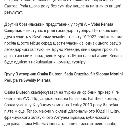
Сантос, Praia цього року без сумніву націлена на значно вищий
результат.
Другий бразильський представник у групі A –
Vôlei Renata
Campinas
– виступає в ролі господаря турніру. Це також їхня
друга участь у Клубному чемпіонаті світу. У 2022 році команда
посіла шосте місце серед шести учасників, однак цього разу, з
легендарним зв’язуючим Бруно Резенде, який керує грою, та
аргентинським нападником Бруно Лімою на чолі атаки, Renata
буде однією з найцікавіших команд турніру.
Групу B утворили Osaka Bluteon, Sada Cruzeiro, Sir Sicoma Monini
Perugia та Swehly Misrata.
Osaka Bluteon
кваліфікувався на турнір як срібний призер Ліги
чемпіонів AVC. Під старою назвою Panasonic Panthers команда
брала участь у Клубному чемпіонаті світу 2013 року й посіла
п’яте місце. Тепер, маючи у складі діагонального Юдзі Нішіду,
французького зв’язуючого Антуана Брізара, кубинського
догравальника Мігеля Лопеса та інших сильних виконавців,