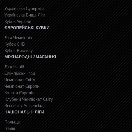
Українська Суперліга
Українська Вища Ліга
Кубок України
ЄВРОПЕЙСЬКІ КУБКИ
Ліга Чемпіонів
Кубок ЄКВ
Кубок Виклику
МІЖНАРОДНІ ЗМАГАННЯ
Ліга Націй
Олімпійські Ігри
Чемпіонат Світу
Чемпіонат Європи
Золота Євроліга
Клубний Чемпіонат Світу
Всесвiтня Унiверсiaда
НАЦІОНАЛЬНІ ЛІГИ
Польща
Італія