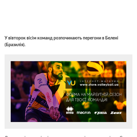
У вівторок вісім команд розпочинають перегони в Белені
(Бразилія).