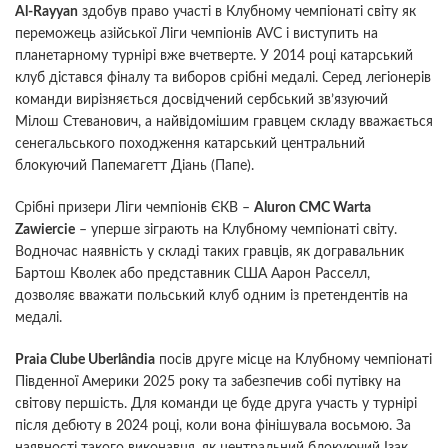
Al-Rayyan
здобув право участі в Клубному чемпіонаті світу як
переможець азійської Ліги чемпіонів AVC і виступить на
планетарному турнірі вже вчетверте. У 2014 році катарський
клуб дістався фіналу та виборов срібні медалі. Серед легіонерів
команди вирізняється досвідчений сербський зв’язуючий
Мілош Стеванович, а найвідомішим гравцем складу вважається
сенегальського походження катарський центральний
блокуючий Папемагетт Діань (Папе).
Срібні призери Ліги чемпіонів ЄКВ –
Aluron CMC Warta
Zawiercie
– уперше зіграють на Клубному чемпіонаті світу.
Водночас наявність у складі таких гравців, як догравальник
Бартош Кволек або представник США Аарон Расселл,
дозволяє вважати польський клуб одним із претендентів на
медалі.
Praia Clube Uberlândia
посів друге місце на Клубному чемпіонаті
Південної Америки 2025 року та забезпечив собі путівку на
світову першість. Для команди це буде друга участь у турнірі
після дебюту в 2024 році, коли вона фінішувала восьмою. За
наявності такого виконавця, як центральний блокуючий Ізак