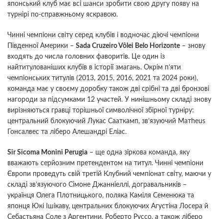
японський клуб має всі шанси зробити свою другу появу на
турнірі по-справжньому яскравою.
Чинні чемпіони світу серед клубів і водночас діючі чемпіони
Південної Америки –
Sada Cruzeiro Vôlei Belo Horizonte
– знову
входять до числа головних фаворитів. Це один із
найтитулованіших клубів в історії змагань. Окрім п’яти
чемпіонських титулів (2013, 2015, 2016, 2021 та 2024 роки),
команда має у своєму доробку також дві срібні та дві бронзові
нагороди за підсумками 12 участей. У нинішньому складі знову
вирізняються гравці торішньої символічної збірної турніру:
центральний блокуючий Лукас Сааткамп, зв’язуючий Матheus
Гонсалвес та ліберо Алешандрі Еліас.
Sir Sicoma Monini Perugia
– ще одна зіркова команда, яку
вважають серйозним претендентом на титул. Чинні чемпіони
Європи проведуть свій третій Клубний чемпіонат світу, маючи у
складі зв’язуючого Сімоне Джанніеллі, догравальників –
українця Олега Плотницького, поляка Каміля Семенюка та
японця Юкі Ішікаву, центральних блокуючих Агустіна Лосера й
Себастьяна Соле з Аргентини, Роберто Руссо, а також ліберо