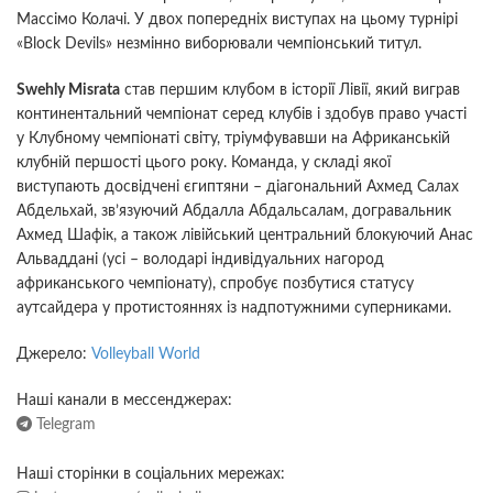
Массімо Колачі. У двох попередніх виступах на цьому турнірі
«Block Devils» незмінно виборювали чемпіонський титул.
Swehly Misrata
став першим клубом в історії Лівії, який виграв
континентальний чемпіонат серед клубів і здобув право участі
у Клубному чемпіонаті світу, тріумфувавши на Африканській
клубній першості цього року. Команда, у складі якої
виступають досвідчені єгиптяни – діагональний Ахмед Салах
Абдельхай, зв’язуючий Абдалла Абдальсалам, догравальник
Ахмед Шафік, а також лівійський центральний блокуючий Анас
Альваддані (усі – володарі індивідуальних нагород
африканського чемпіонату), спробує позбутися статусу
аутсайдера у протистояннях із надпотужними суперниками.
Джерело:
Volleyball World
Наші канали в мессенджерах:
Telegram
Наші сторінки в соціальних мережах: