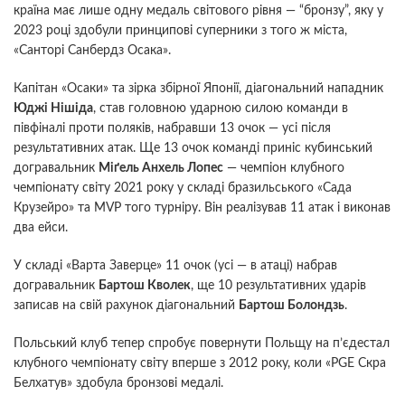
країна має лише одну медаль світового рівня — “бронзу”, яку у
2023 році здобули принципові суперники з того ж міста,
«Санторі Санбердз Осака».
Капітан «Осаки» та зірка збірної Японії, діагональний нападник
Юджі Нішіда
, став головною ударною силою команди в
півфіналі проти поляків, набравши 13 очок — усі після
результативних атак. Ще 13 очок команді приніс кубинський
догравальник
Міґель Анхель Лопес
— чемпіон клубного
чемпіонату світу 2021 року у складі бразильського «Сада
Крузейро» та MVP того турніру. Він реалізував 11 атак і виконав
два ейси.
У складі «Варта Заверце» 11 очок (усі — в атаці) набрав
догравальник
Бартош Кволек
, ще 10 результативних ударів
записав на свій рахунок діагональний
Бартош Болондзь
.
Польський клуб тепер спробує повернути Польщу на п’єдестал
клубного чемпіонату світу вперше з 2012 року, коли «PGE Скра
Белхатув» здобула бронзові медалі.