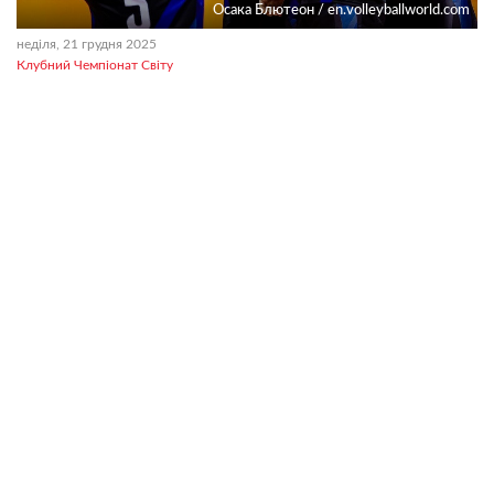
Осака Блютеон / en.volleyballworld.com
неділя, 21 грудня 2025
Клубний Чемпіонат Світу