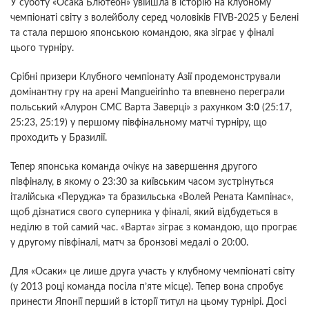
У суботу «Осака Блютеон» увійшла в історію на клубному
чемпіонаті світу з волейболу серед чоловіків FIVB-2025 у Белені
та стала першою японською командою, яка зіграє у фіналі
цього турніру.
Срібні призери Клубного чемпіонату Азії продемонстрували
домінантну гру на арені Mangueirinho та впевнено переграли
польський «Алурон CMC Варта Заверці» з рахунком
3:0
(25:17,
25:23, 25:19) у першому півфінальному матчі турніру, що
проходить у Бразилії.
Тепер японська команда очікує на завершення другого
півфіналу, в якому о 23:30 за київським часом зустрінуться
італійська «Перуджа» та бразильська «Волей Рената Кампінас»,
щоб дізнатися свого суперника у фіналі, який відбудеться в
неділю в той самий час. «Варта» зіграє з командою, що програє
у другому півфіналі, матч за бронзові медалі о 20:00.
Для «Осаки» це лише друга участь у клубному чемпіонаті світу
(у 2013 році команда посіла п’яте місце). Тепер вона спробує
принести Японії перший в історії титул на цьому турнірі. Досі