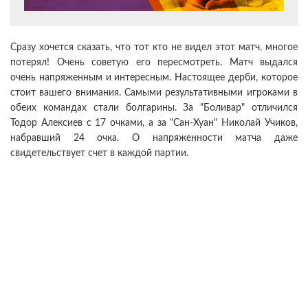
Сразу хочется сказать, что тот кто не видел этот матч, многое
потерял! Очень советую его пересмотреть. Матч выдался
очень напряженным и интересным. Настоящее дерби, которое
стоит вашего внимания. Самыми результативными игроками в
обеих командах стали болгарины. За "Боливар" отличился
Тодор Алексиев с 17 очками, а за "Сан-Хуан" Николай Учиков,
набравший 24 очка. О напряженности матча даже
свидетельствует счет в каждой партии.