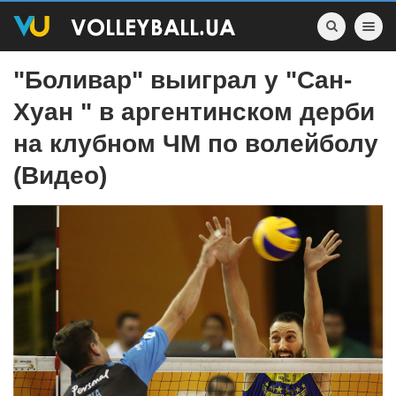
Toggle nav
"Боливар" выиграл у "Сан-
Хуан " в аргентинском дерби
на клубном ЧМ по волейболу
(Видео)