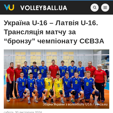
Toggle nav
Україна U-16 – Латвія U-16.
Трансляція матчу за
“бронзу” чемпіонату СЄВЗА
Збірна України з волейболу U16 / eevza.eu
субота, 30 листопада 2024