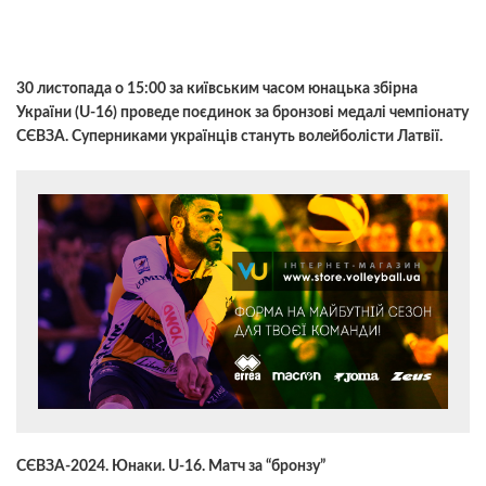
30 листопада о 15:00 за київським часом юнацька збірна
України (U-16) проведе поєдинок за бронзові медалі чемпіонату
СЄВЗА. Суперниками українців стануть волейболісти Латвії.
СЄВЗА-2024. Юнаки. U-16. Матч за “бронзу”