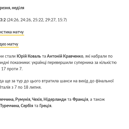
резня, неділя
3:2
(24:26, 24:26, 25:22, 29:27, 15:7)
истика матчу
део матчу
їни стали
Юрій Коваль
та
Антоній Кравченко
, які набрали по
андні показники: українці перевершили суперника за кількістю
 17 проти 7.
а ще за тур до цього втратила шанси на вихід до фінальної
талія з 7 по 18 липня.
еччина, Румунія, Чехія, Нідерланди
та
Франція
, а також
 Туреччина, Сербія
та
Греція
.