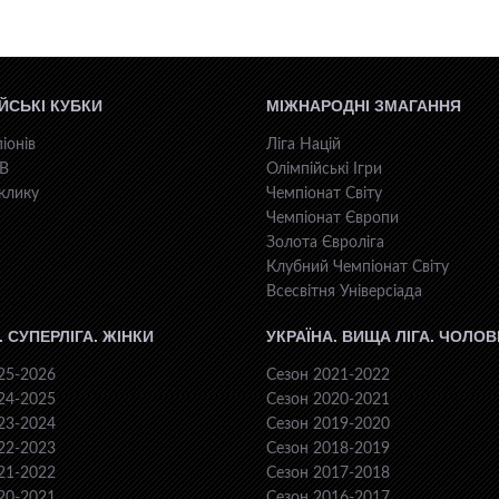
ЙСЬКІ КУБКИ
МІЖНАРОДНІ ЗМАГАННЯ
іонів
Ліга Націй
КВ
Олімпійські Ігри
клику
Чемпіонат Світу
Чемпіонат Європи
Золота Євроліга
Клубний Чемпіонат Світу
Всесвiтня Унiверсiaда
. СУПЕРЛІГА. ЖІНКИ
УКРАЇНА. ВИЩА ЛІГА. ЧОЛОВ
25-2026
Сезон 2021-2022
24-2025
Сезон 2020-2021
23-2024
Сезон 2019-2020
22-2023
Сезон 2018-2019
21-2022
Сезон 2017-2018
20-2021
Сезон 2016-2017