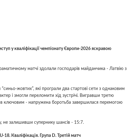
иступ у кваліфікації чемпіонату Європи-2026 яскравою
раматичному матчі здолали господарів майданчика - Латвію з
 “синьо-жовтих”, які програли два стартові сети з однаковим
ктер і змогли переломити хід зустрічі. Вигравши третю
став ключовим - напружена боротьба завершилася перемогою
, не залишивши супернику шансів - 15:7.
-18. Кваліфікація. Група D. Третій матч