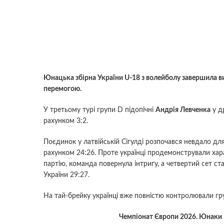
Юнацька збірна України U-18 з волейболу завершила в
перемогою.
У третьому турі групи D підопічні
Андрія Левченка
у д
рахунком 3:2.
Поєдинок у латвійській Сігулді розпочався невдало для
рахунком 24:26. Проте українці продемонстрували хара
партію, команда повернула інтригу, а четвертий сет 
України 29:27.
На тай-брейку українці вже повністю контролювали гру
Чемпіонат Європи 2026. Юнаки U