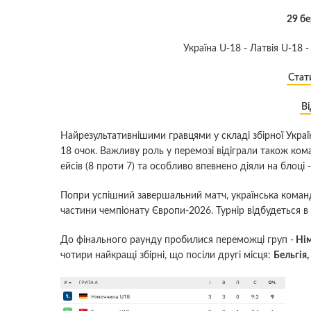
29 бе
Україна U-18 - Латвія U-18 -
Стат
Ві
Найрезультативнішими гравцями у складі збірної Укра
18 очок. Важливу роль у перемозі відіграли також ком
ейсів (8 проти 7) та особливо впевнено діяли на блоці -
Попри успішний завершальний матч, українська команд
частини чемпіонату Європи-2026. Турнір відбудеться в І
До фінального раунду пробилися переможці груп -
Нім
чотири найкращі збірні, що посіли другі місця:
Бельгія,