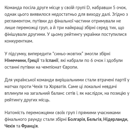
Команда посіла друге місце у своїй групі D, набравши 5 очок,
однак цього виявилося недостатньо для виходу далі. Згідно з
регламентом, путівки до фінальної частини отримували не
лише переможці груп, а й три найкращі збірні серед тих, що
фінішували другими. У цьому рейтингу українки поступилися
конкуренткам.
У підсумку, випередити “синьо-жовтих” змогли збірні
Німеччини, Греції
та
Іспанії
, які набрали по 6 очок і здобули
останні путівки на чемпіонат Європи.
Для української команди вирішальними стали втрачені партії у
матчах проти Чехія та Хорватія. Саме ці локальні невдачі
вплинули на загальний баланс сетів і, як наслідок, на позицію у
рейтингу других місць.
Натомість переможцями своїх груп і прямими учасниками
фінального раунду стали збірні
Болгарія, Бельгія, Нідерланди,
Чехія
та
Франція
.